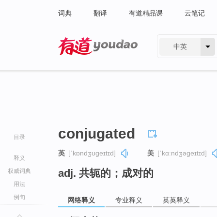
词典
翻译
有道精品课
云笔记
中英
有道 - 网易旗下搜索
conjugated
目录
英
[ˈkɒndʒʊɡeɪtɪd]
美
[ˈkɑːndʒəɡeɪtɪd]
释义
adj. 共轭的；成对的
权威词典
用法
例句
网络释义
专业释义
英英释义