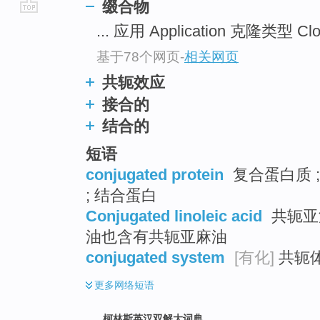
缀合物
go
... 应用 Application 克隆类型 Clo
top
基于78个网页
-
相关网页
共轭效应
接合的
结合的
短语
conjugated protein
复合蛋白质 ;
; 结合蛋白
Conjugated linoleic acid
共轭亚油
油也含有共轭亚麻油
conjugated system
[有化]
共轭体
更多
网络短语
柯林斯英汉双解大词典