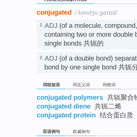
conjugated
/ˈkɒndʒʊˌɡeɪtɪd/
ADJ
(of a molecule, compound,
1.
containing two or more double b
single bonds 共轭的
ADJ
(of a double bond) separa
2.
bond by one single bond 
词组短语
同近义词
同根词
conjugated polymers
共轭聚合
conjugated diene
共轭二烯
conjugated protein
结合蛋白质
双语例句
权威例句