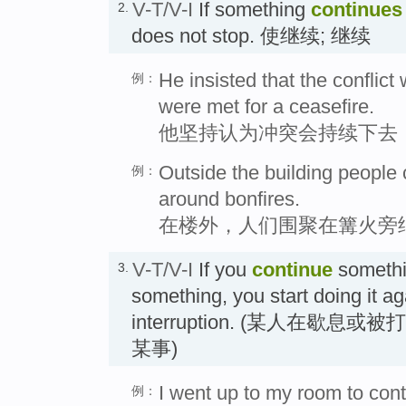
V-T/V-I
If something
continues
2.
does not stop. 使继续; 继续
He insisted that the conflict
例：
were met for a ceasefire.
他坚持认为冲突会持续下去
Outside the building people c
例：
around bonfires.
在楼外，人们围聚在篝火旁
V-T/V-I
If you
continue
somethi
3.
something, you start doing it ag
interruption. (某人在歇息或
某事)
I went up to my room to con
例：