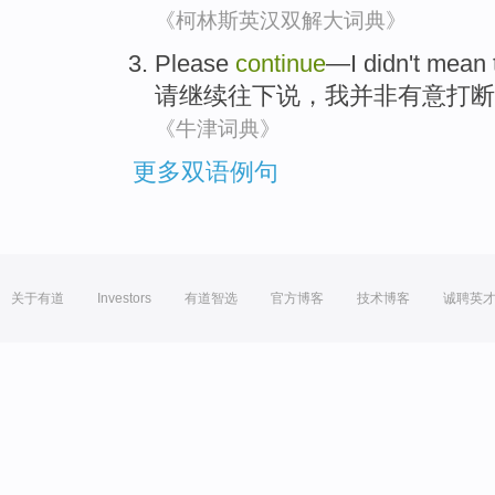
《柯林斯英汉双解大词典》
Please
continue
—
I
didn't
mean 
请
继续
往下
说
，
我
并非
有意
打断
《牛津词典》
更多双语例句
关于有道
Investors
有道智选
官方博客
技术博客
诚聘英