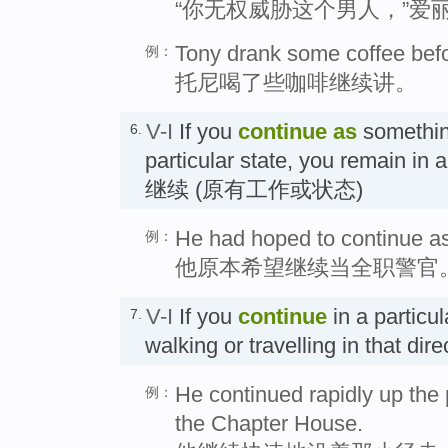
“你无权威胁这个男人，”爱
Tony drank some coffee befo
例：
托尼喝了些咖啡继续讲。
V-I
If you
continue
as
somethi
6.
particular state, you remain in a 
继续 (原有工作或状态)
He had hoped to continue as a
例：
他原本希望继续当全职警官
V-I
If you
continue
in a particul
7.
walking or travelling in that d
He continued rapidly up the 
例：
the Chapter House.