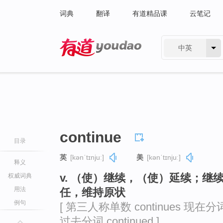
词典
翻译
有道精品课
云笔记
中英
有道 - 网易旗下搜索
continue
目录
英
[kənˈtɪnjuː]
美
[kənˈtɪnjuː]
释义
v. （使）继续，（使）延续；
权威词典
用法
任，维持原状
例句
[ 第三人称单数 continues 现在分词 c
过去分词 continued ]