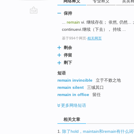
网络释义
专业释义
英英
保持
go
...
remain
vi. 继续存在； 依然, 仍然...
top
continuevi.继续（下去）， 持续 ...
基于994个网页
-
相关网页
剩余
停留
剩下
短语
remain invincible
立于不败之地
remain silent
三缄其口
remain in office
留任
更多
网络短语
相关文章
1.
除了hold，maintain和remain有