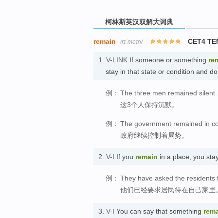
柯林斯英汉双解大词典
remain
CET4 TE
/rɪˈmeɪn/
1.
V-LINK
If someone or something
re
stay in that state or condition an
例：
The three men remained silent.
这3个人保持沉默。
例：
The government remained in co
政府继续控制着局势。
2.
V-I
If you
remain
in a place, you s
例：
They have asked the residents 
他们已经要求居民待在自己家里
3.
V-I
You can say that something
rem