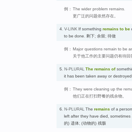
例：
The wider problem remains.
更广泛的问题依然存在。
4.
V-LINK
If something
remains
to be
d
to be done. 剩下; 余留; 待做
例：
Major questions remain to be a
关于他工作的主要问题仍有待回
5.
N-PLURAL
The
remains
of
something
it has been taken away or destro
例：
They were cleaning up the remai
他们正在打扫野餐的残余物。
6.
N-PLURAL
The
remains
of a person 
left after they have died, sometimes
的) 遗体; (动物的) 残骸