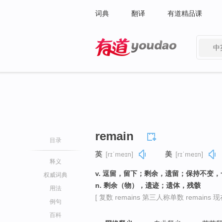
词典
翻译
有道精品课
中
有道 - 网易旗下搜索
remain
目录
英
[rɪˈmeɪn]
美
[rɪˈmeɪn]
释义
v. 逗留，留下；剩余，遗留；保持不变
权威词典
n. 剩余（物），遗迹；遗体，残骸
用法
[ 复数 remains 第三人称单数 remains 现在
例句
百科