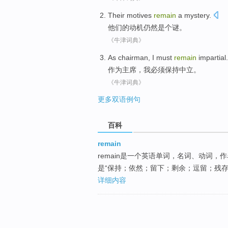
Their
motives
remain
a mystery
.
他们的
动机
仍然
是个
谜。
《牛津词典》
As
chairman
,
I
must
remain
impartial
.
作为
主席
，
我
必须
保持
中立
。
《牛津词典》
更多双语例句
百科
remain
remain是一个英语单词，名词、动词，
是“保持；依然；留下；剩余；逗留；残存
详细内容