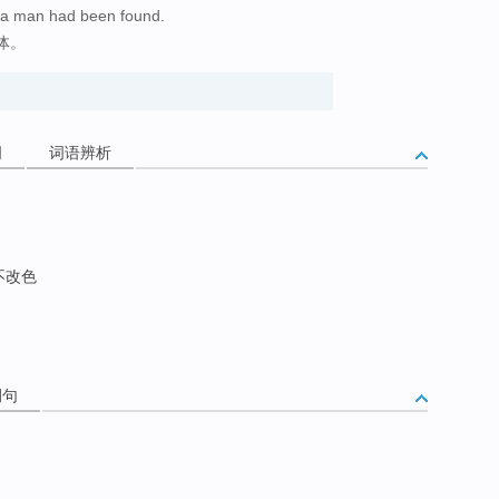
 a man had been found.
体。
词
词语辨析
不改色
例句