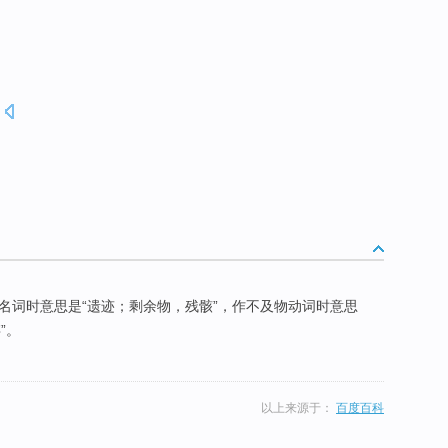
作名词时意思是“遗迹；剩余物，残骸”，作不及物动词时意思
”。
以上来源于：
百度百科