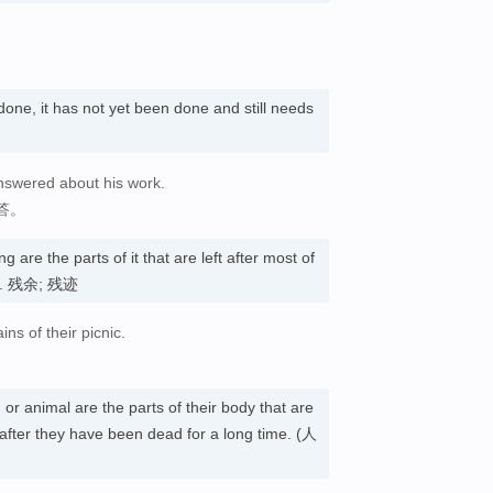
one, it has not yet been done and still needs
nswered about his work.
答。
 are the parts of it that are left after most of
yed. 残余; 残迹
ns of their picnic.
or animal are the parts of their body that are
 after they have been dead for a long time. (人