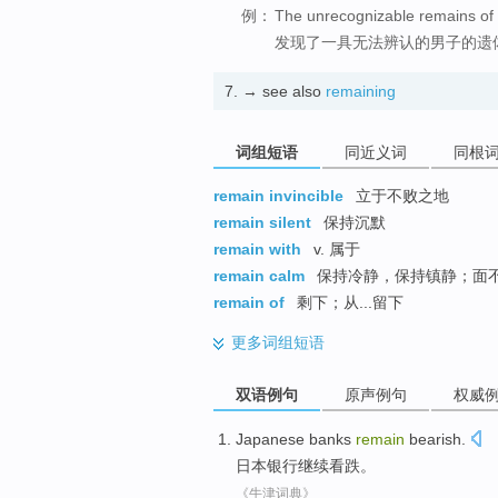
例：
The unrecognizable remains of
发现了一具无法辨认的男子的遗
7.
→ see also
remaining
词组短语
同近义词
同根
remain invincible
立于不败之地
remain silent
保持沉默
remain with
v. 属于
remain calm
保持冷静，保持镇静；面
remain of
剩下；从...留下
更多
词组短语
双语例句
原声例句
权威
Japanese
banks
remain
bearish
.
日本
银行
继续
看跌
。
《牛津词典》