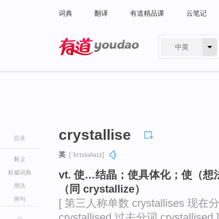
词典
翻译
有道精品课
云笔记
中英
有道 - 网易旗下搜索
crystallise
目录
英
[ˈkrɪstəlaɪz]
释义
vt. 使…结晶；使具体化；使（
权威词典
用法
（同 crystallize）
例句
[ 第三人称单数 crystallises 现在分词
crystallised 过去分词 crystallised ]