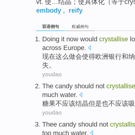
vt. 使…结晶；使具体化（等于crysta
embody
,
reify
双语例句
权威例句
Doing
it
now
would
crystallise
l
across
Europe
.
现在
这么
做
会
使得欧洲
银行
和
纳
失
。
youdao
The candy
should
not
crystallis
much
water
.
糖果
不
应该
结晶
但是
也
不应该
吸
youdao
Thee candy
should
not
crystalli
too much
water
.