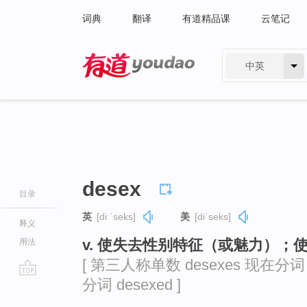
词典
翻译
有道精品课
云笔记
中英
有道 - 网易旗下搜索
desex
目录
英
[diːˈseks]
美
[diˈseks]
释义
v. 使失去性别特征（或魅力）；
用法
[ 第三人称单数 desexes 现在分词 d
分词 desexed ]
go
top