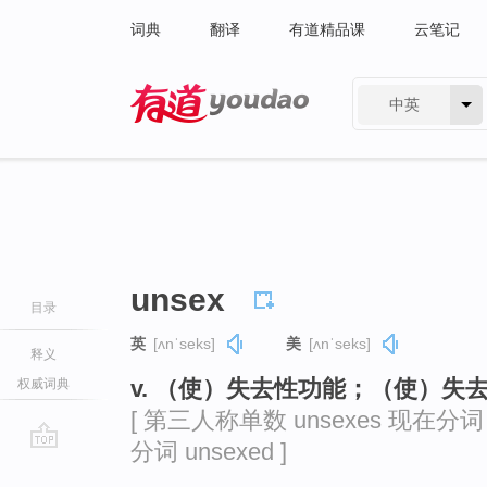
词典
翻译
有道精品课
云笔记
中英
有道 - 网易旗下搜索
unsex
目录
英
[ʌnˈseks]
美
[ʌnˈseks]
释义
v. （使）失去性功能；（使）失
权威词典
[ 第三人称单数 unsexes 现在分词 u
分词 unsexed ]
go