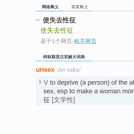
top
网络释义
英英释义
使失去性征
使失去性征
基于1个网页
-
相关网页
柯林斯英汉双解大词典
unsex
/ʌnˈsɛks/
V
to deprive (a person) of the at
1.
sex, esp to make a woman 
征
[文学性]