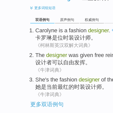
更多
词组短语
双语例句
原声例句
权威例句
Carolyne
is
a
fashion
designer
.
卡罗琳
是
位
时装
设计师
。
《柯林斯英汉双解大词典》
The
designer
was given
free
rei
设计者
可以自由
发挥
。
《牛津词典》
She
's
the
fashion
designer
of
th
她
是
当前
最红
的
时装
设计师
。
《牛津词典》
更多双语例句