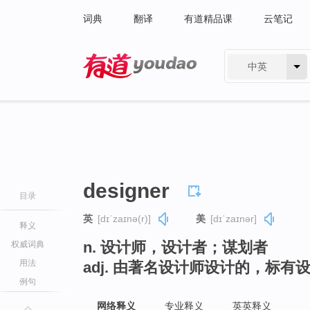
词典
翻译
有道精品课
云笔记
中英
有道 - 网易旗下搜索
designer
目录
英
[dɪˈzaɪnə(r)]
美
[dɪˈzaɪnər]
释义
n. 设计师，设计者；谋划者
权威词典
用法
adj. 由著名设计师设计的，标
例句
网络释义
专业释义
英英释义