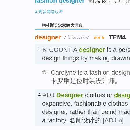
fashion designer
时装设计师 ; 
更多
网络短语
柯林斯英汉双解大词典
designer
TEM4
/dɪˈzaɪnə/
N-COUNT
A
designer
is a per
1.
design things by making draw
Carolyne is a fashion design
例：
卡罗琳是位时装设计师。
ADJ
Designer
clothes or
desi
2.
expensive, fashionable clothe
designer, rather than being made
a factory. 名师设计的
[ADJ n]