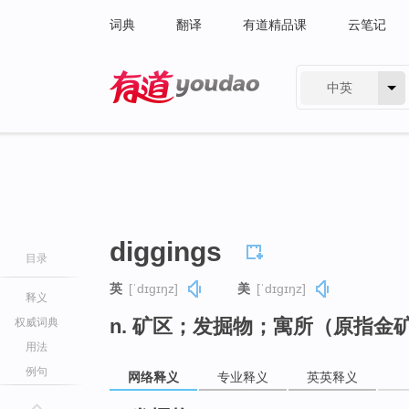
词典
翻译
有道精品课
云笔记
中英
有道 - 网易旗下搜索
diggings
目录
英
[ˈdɪɡɪŋz]
美
[ˈdɪɡɪŋz]
释义
n. 矿区；发掘物；寓所（原指金
权威词典
用法
例句
网络释义
专业释义
英英释义