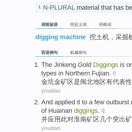
N-PLURAL
material that has
1.
词组短语
同近义词
同根词
digging machine
挖土机，采掘
双语例句
权威例句
The Jinkeng Gold
Diggings
is
o
types
in Northern
Fujian
.
金
坑金
矿区
是
闽北地区
有代表性
youdao
And
applied
it
to
a few
outburst
of Huainan
diggings
.
并
应用
此
对
淮南
矿区
几个
突出
矿
youdao