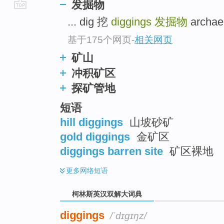
发掘物
go
... dig 挖
diggings
发掘物
archae
top
基于175个网页
-
相关网页
矿山
冲积矿区
探矿管地
短语
hill diggings
山坡砂矿
gold diggings
金矿区
diggings barren site
矿区裸地
更多
网络短语
柯林斯英汉双解大词典
diggings
/ˈdɪɡɪŋz/