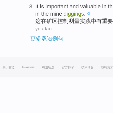
It
is
important
and
valuable
in
t
in
the mine
diggings
.
这
在
矿区
控制
测量
实践
中
有
重要
youdao
更多双语例句
关于有道
Investors
有道智选
官方博客
技术博客
诚聘英