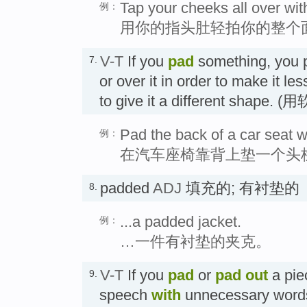
Tap your cheeks all over with
例：
用你的指头肚轻拍你的整个
V-T
If you
pad
something, you pu
7.
or over it in order to make it less
to give it a different shape
Pad the back of a car seat wi
例：
在汽车座椅靠背上垫一个头
padded
ADJ
填充的; 有衬垫的
8.
...a padded jacket.
例：
…一件有衬垫的夹克。
V-T
If you
pad
or
pad out
a piec
9.
speech
with
unnecessary words