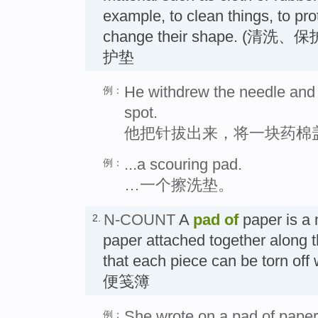
example, to clean things, to prot
change their shape. (清
护垫
He withdrew the needle and 
例：
spot.
他把针拔出来，将一块药棉
...a scouring pad.
例：
…一个擦洗垫。
N-COUNT
A
pad
of
paper is a 
2.
paper attached together along t
that each piece can be torn off
便笺簿
She wrote on a pad of paper
例：