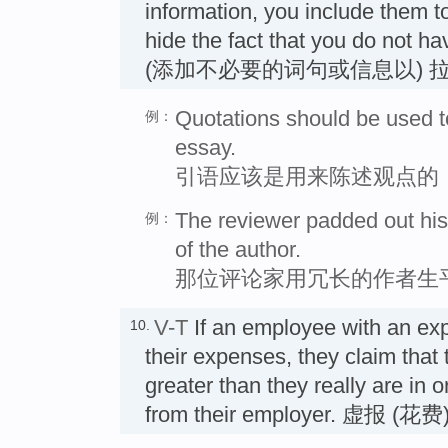
information, you include them t
hide the fact that you do not h
(添加不必要的词句或信息以) 拉
Quotations should be used t
例：
essay.
引语应该是用来陈述观点的
The reviewer padded out his
例：
of the author.
那位评论家用冗长的作者生
V-T
If an employee with an e
10.
their expenses, they claim that
greater than they really are in
from their employer. 虚报 (花费