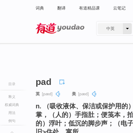
词典
翻译
有道精品课
云笔记
中英
有道 - 网易旗下搜索
pad
目录
英
[pæd]
美
[pæd]
释义
n. （吸收液体、保洁或保护用
权威词典
用法
掌，（人的）手指肚；便笺本，
例句
的）浮叶；低沉的脚步声；（电子
旧>住处，寓所