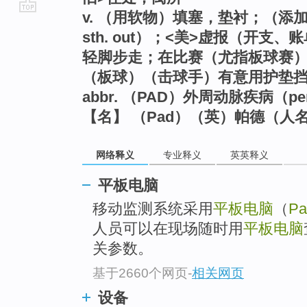
v. （用软物）填塞，垫衬；（添
go
sth. out）；<美>虚报（开
top
轻脚步走；在比赛（尤指板球赛）前
（板球）（击球手）有意用护垫挡球
abbr. （PAD）外周动脉疾病（periphe
【名】 （Pad）（英）帕德（人
网络释义
专业释义
英英释义
平板电脑
移动监测系统采用
平板电脑
（
Pa
人员可以在现场随时用
平板电脑
关参数。
基于2660个网页
-
相关网页
设备