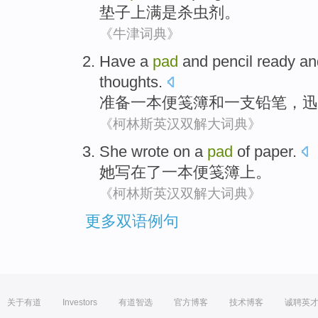
垫子上
满
是
杀虫剂
。
《牛津词典》
Have
a
pad
and
pencil
ready
an
thoughts
.
准备
一
本便笺簿
和
一支铅笔
，
迅
《柯林斯英汉双解大词典》
She
wrote
on
a
pad
of paper
.
她
写
在
了一
本
便笺
簿上。
《柯林斯英汉双解大词典》
更多双语例句
关于有道
Investors
有道智选
官方博客
技术博客
诚聘英