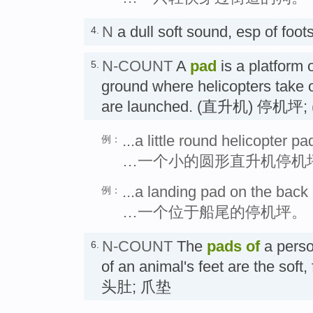
N
a dull soft sound, esp of
4.
N-COUNT
A
pad
is a platform o
5.
ground where helicopters take o
are launched. (直升机) 停机坪
...a little round helicopter pa
例：
…一个小的圆形直升机停机
...a landing pad on the back 
例：
…一个位于船尾的停机坪。
N-COUNT
The
pads
of
a perso
6.
of an animal's feet are the soft
头肚; 爪垫