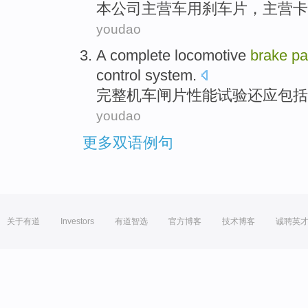
本公司
主营
车用
刹车片
，
主营卡
youdao
A complete
locomotive
brake
pa
control
system
.
完整
机车
闸
片性能
试验
还
应
包括
youdao
更多双语例句
关于有道
Investors
有道智选
官方博客
技术博客
诚聘英