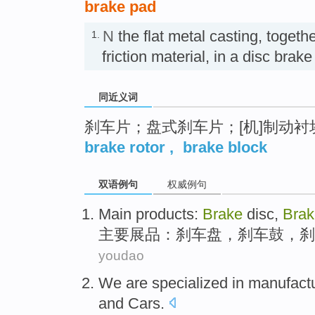
brake pad
N
the flat metal casting, togeth
1.
friction material, in a disc br
同近义词
刹车片；盘式刹车片；[机]制动衬
brake rotor
,
brake block
双语例句
权威例句
Main
products
:
Brake
disc
,
Brak
主要
展品
：
刹车
盘
，刹车
鼓
，
刹
youdao
We
are specialized
in
manufact
and
Cars
.