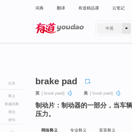
词典
翻译
有道精品课
云笔记
中英
有道 - 网易旗下搜索
brake pad
目录
英
[ˈbreɪk pæd]
美
[ˈbreɪk pæd]
释义
制动片：制动器的一部分，当车
权威词典
用法
压力。
例句
网络释义
专业释义
英英释义