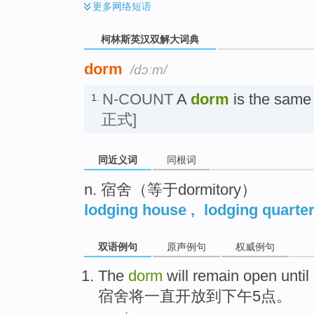
更多
网络短语
柯林斯英汉双解大词典
dorm
/dɔːm/
N-COUNT
A
dorm
is the same
1.
正式]
同近义词
同根词
n. 宿舍（等于dormitory）
lodging house
,
lodging quarte
双语例句
原声例句
权威例句
The
dorm
will
remain
open
until
宿舍
将
一直
开放
到
下午
5
点。