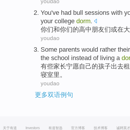
youdao
You
've had
bull
sessions
with
y
your
college
dorm
.
你们
和
你们
的
高中
朋友们
或
在
大
youdao
Some
parents
would rather
their
the
school
instead
of
living
a
do
有些
家长
宁愿
自己
的
孩子
出去租
寝室里
。
youdao
更多双语例句
关于有道
Investors
有道智选
官方博客
技术博客
诚聘英