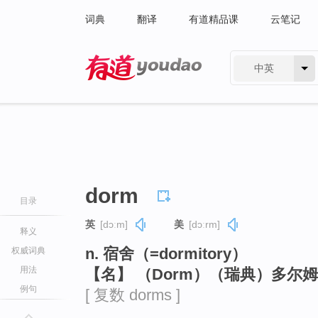
词典
翻译
有道精品课
云笔记
中英
有道 - 网易旗下搜索
dorm
目录
英
[dɔːm]
美
[dɔːrm]
释义
n. 宿舍（=dormitory）
权威词典
用法
【名】 （Dorm）（瑞典）多尔
例句
[ 复数 dorms ]