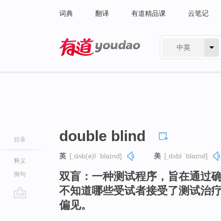
词典
翻译
有道精品课
云笔记
中英
有道 - 网易旗下搜索
double blind
目录
英
[ˌdʌb(ə)l ˈblaɪnd]
美
[ˌdʌbl ˈblaɪnd]
释义
双盲：一种测试程序，旨在通过
例句
不知道哪些受试者接受了测试治
偏见。
go
top