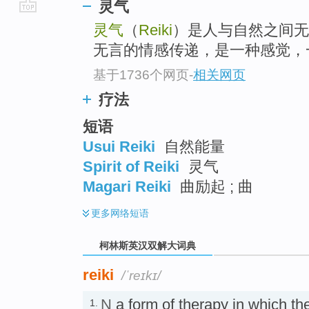
灵气
go
灵气
（
Reiki
）是人与自然之间无
top
无言的情感传递，是一种感觉，
基于1736个网页
-
相关网页
疗法
短语
Usui Reiki
自然能量
Spirit of Reiki
灵气
Magari Reiki
曲励起 ; 曲
更多
网络短语
柯林斯英汉双解大词典
reiki
/ˈreɪkɪ/
N
a form of therapy in which the
1.