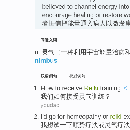
believed to channel energy into 
encourage healing or restor
者据信把能量通入病人以激发
同近义词
n. 灵气（一种利用宇宙能量治病
nimbus
双语例句
权威例句
How to
receive
Reiki
training
.
我们
如何
接受
灵气
训练
？
youdao
I
'd
go
for homeopathy
or
reiki
ex
我
想
试
一下
顺势疗法
或
灵气
疗法