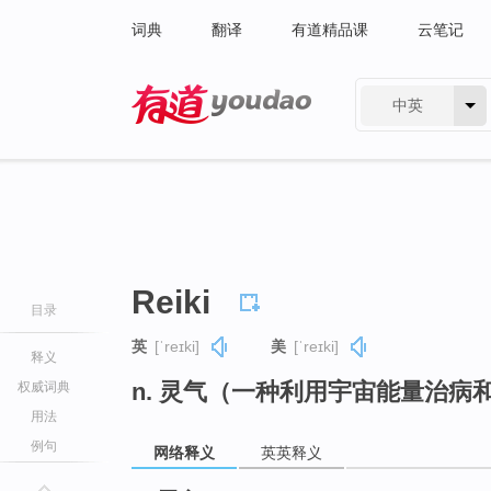
词典
翻译
有道精品课
云笔记
中英
有道 - 网易旗下搜索
Reiki
目录
英
[ˈreɪki]
美
[ˈreɪki]
释义
n. 灵气（一种利用宇宙能量治病
权威词典
用法
例句
网络释义
英英释义