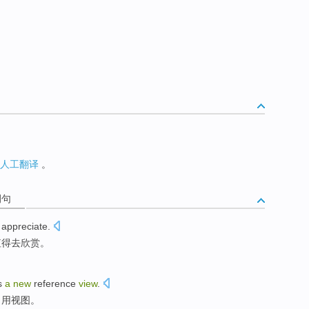
人工翻译
。
例句
 appreciate
.
值得
去
欣赏。
s
a
new
reference
view
.
引用
视图。