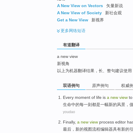
top
A New View on Vectors
矢量新说
A New View of Society
新社会观
Get a New View
新视界
更多
网络短语
有道翻译
a new view
新视角
以上为机器翻译结果，长、整句建议使用
双语例句
原声例句
权威
Every
moment
of
life
is
a
new
view
to
生命
中的
每
一刻
都
是
一幅
新的
风景
，
youdao
Finally
,
a
new
view
process
editor
ha
最后
，
新的
视图
流程
编辑器具
有
新的