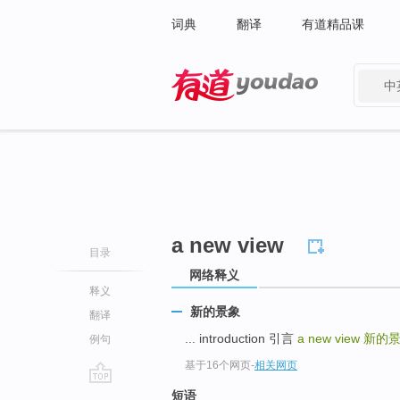
词典
翻译
有道精品课
中
有道 - 网易旗下搜索
a new view
目录
网络释义
释义
新的景象
翻译
... introduction 引言
a new view
新的
例句
基于16个网页
-
相关网页
go
短语