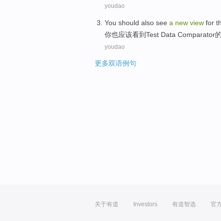
youdao
You
should
also
see
a
new
view
for t
你
也
应该
看到
Test
Data
Comparator
youdao
更多双语例句
关于有道
Investors
有道智选
官