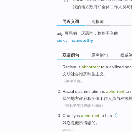
我的地方政府和全体工作人员与
同近义词
同根词
adj. 可恶的；厌恶的；格格不入的
sick
,
hateworthy
双语例句
原声例句
权威
Racism
is
abhorrent
to a
civilized
soc
文明
社会
憎恶
种族
主义。
《牛津词典》
Racial
discrimination
is
abhorrent
to
我
的
地方政府
和
全体
工作人员
与种族
《柯林斯英汉双解大词典》
Cruelty
is
abhorrent
to
him
.
残忍
是
他
所
憎恶
的。
youdao