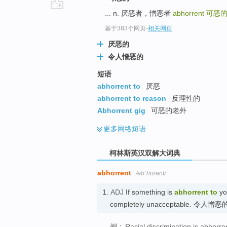
... n. 厌恶者，憎恶者
abhorrent
可恶
go
top
基于383个网页
-
相关网页
厌恶的
令人憎恶的
短语
abhorrent to
厌恶
abhorrent to reason
反理性的
Abhorrent gig
可恶的老外
更多
网络短语
柯林斯英汉双解大词典
abhorrent
/əbˈhɒrənt/
1.
ADJ
If something is
abhorrent
to
you
completely unacceptable. 令人憎
例：
Racial discrimination is abhorre