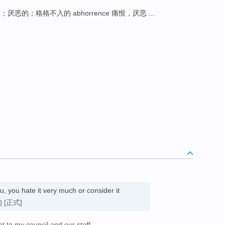
的
；厌恶的；格格不入的 abhorrence 痛恨，厌恶 ...
, you hate it very much or consider it
恶的
[正式]
nt to my council and our staff.