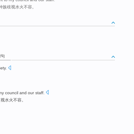
种族歧视水火不容。
例句
iety
.
my
council
and
our staff
.
歧视
水火
不容。