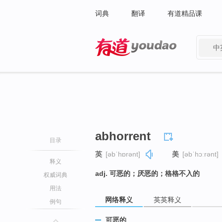
词典
翻译
有道精品课
中
有道 - 网易旗下搜索
abhorrent
目录
英
[əbˈhɒrənt]
美
[əbˈhɔːrənt]
释义
adj. 可恶的；厌恶的；格格不入的
权威词典
用法
网络释义
英英释义
例句
可恶的