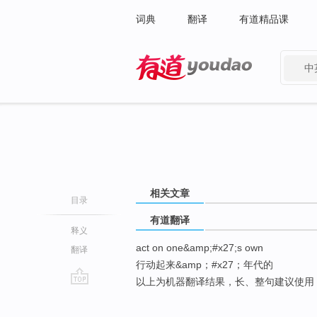
词典
翻译
有道精品课
中
有道 - 网易旗下搜索
相关文章
目录
有道翻译
释义
act on one&amp;#x27;s own
翻译
行动起来&amp；#x27；年代的
以上为机器翻译结果，长、整句建议使用
go
top