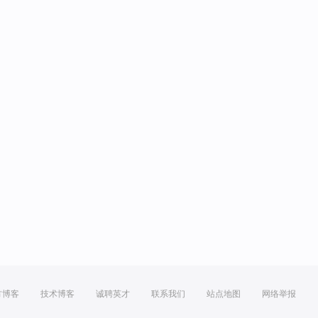
方博客
技术博客
诚聘英才
联系我们
站点地图
网络举报