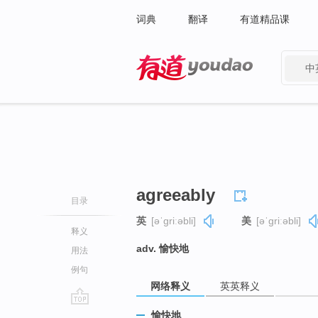
词典
翻译
有道精品课
中
有道 - 网易旗下搜索
agreeably
目录
英
[əˈɡriːəbli]
美
[əˈɡriːəbli]
释义
adv. 愉快地
用法
例句
网络释义
英英释义
go
愉快地