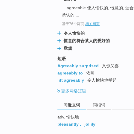
top
... agreeable 使人愉快的, 惬意的, 适
承认的 ...
基于76个网页
-
相关网页
令人愉快的
惬意的符合某人的爱好的
欣然
短语
Agreeably surprised
又惊又喜
agreeably to
依照
lift agreeably
令人愉快地举起
更多
网络短语
同近义词
同根词
adv. 愉快地
pleasantly
,
jollily