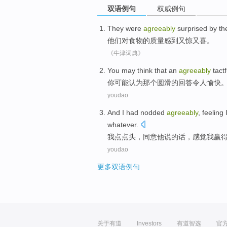
双语例句
权威例句
They
were
agreeably
surprised by
th
他们
对
食物
的
质量
感到
又惊又喜
。
《牛津词典》
You
may
think
that
an
agreeably
tact
你
可能
认为
那个
圆滑的回答令人
愉快
youdao
And
I
had nodded
agreeably
,
feeling
whatever
.
我
点点头
，同意他说的话，
感觉
我
赢
youdao
更多双语例句
关于有道
Investors
有道智选
官