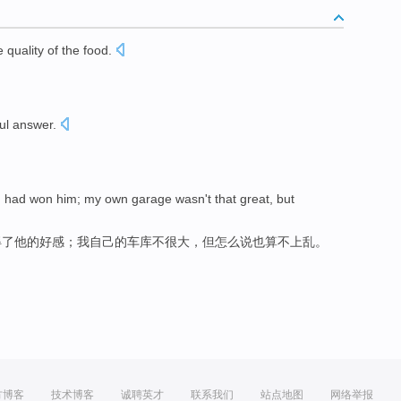
e
quality
of
the
food
.
ful
answer
.
。
I
had won
him
;
my
own
garage
wasn't
that
great
,
but
得
了
他
的好感；
我
自己的
车库
不
很大
，
但
怎么说也算不上乱。
方博客
技术博客
诚聘英才
联系我们
站点地图
网络举报