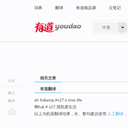
词典
翻译
有道精品课
云笔记
中英
有道 - 网易旗下搜索
相关文章
目录
有道翻译
释义
ah fu&amp;#x27;s love life
翻译
啊fu& # x27;我热爱生活
以上为机器翻译结果，长、整句建议使用
人工翻译
go
top