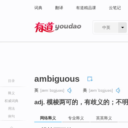
词典
翻译
有道精品课
云笔记
中英
有道 - 网易旗下搜索
ambiguous
目录
英
[æmˈbɪɡjuəs]
美
[æmˈbɪɡjuəs]
释义
adj. 模棱两可的，有歧义的；
权威词典
用法
例句
网络释义
专业释义
英英释义