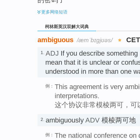
更多
网络短语
柯林斯英汉双解大词典
ambiguous
CET
/æmˈbɪɡjʊəs/
ADJ
If you describe something
1.
mean that it is unclear or conf
understood in more than on
This agreement is very amb
例：
interpretations.
这个协议非常模棱两可，可
ambiguously
ADV
模棱两可地
2.
The national conference on
例：