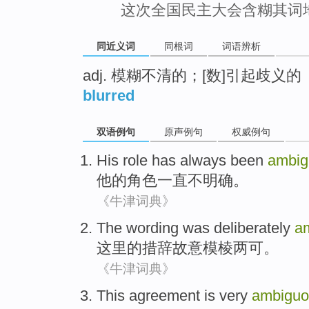
这次全国民主大会含糊其词
同近义词
同根词
词语辨析
adj. 模糊不清的；[数]引起歧义的
blurred
双语例句
原声例句
权威例句
His
role
has always been
ambig
他
的
角色
一直
不明确
。
《牛津词典》
The
wording was
deliberately
a
这里
的
措辞
故意
模棱两可
。
《牛津词典》
This
agreement
is very
ambiguo