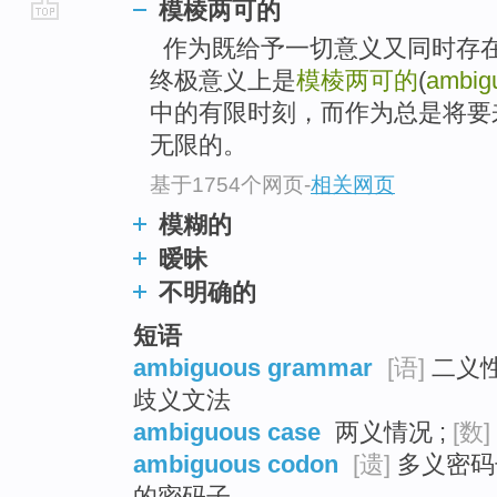
模棱两可的
go
作为既给予一切意义又同时存
top
终极意义上是
模棱两可的
(
ambig
中的有限时刻，而作为总是将要
无限的。
基于1754个网页
-
相关网页
模糊的
暧昧
不明确的
短语
ambiguous grammar
[语]
二义性
歧义文法
ambiguous case
两义情况 ;
[数]
ambiguous codon
[遗]
多义密码子
的密码子