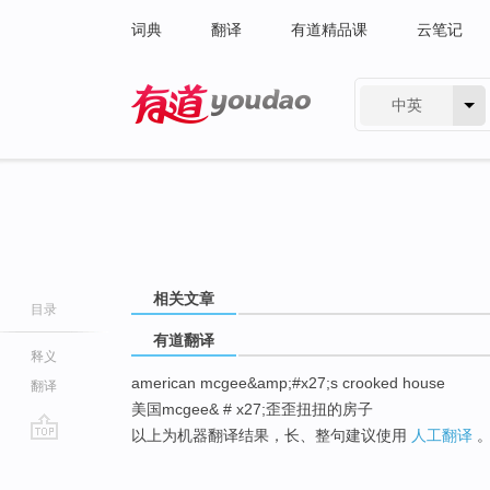
词典
翻译
有道精品课
云笔记
中英
有道 - 网易旗下搜索
相关文章
目录
有道翻译
释义
american mcgee&amp;#x27;s crooked house
翻译
美国mcgee& # x27;歪歪扭扭的房子
以上为机器翻译结果，长、整句建议使用
人工翻译
go
top