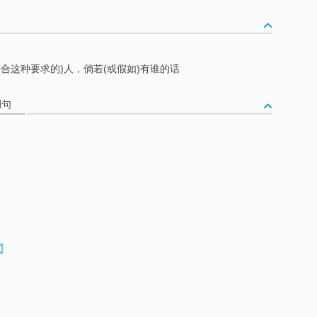
合这种要求的)人，倘若(或假如)有谁的话
例句