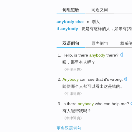
词组短语
同近义词
anybody else
n. 别人
if anybody
要是有这样的人，如果有(符
双语例句
原声例句
权威
Hello
, is
there
anybody
there
?
喂
，
那里
有人
吗？
《牛津词典》
Anybody
can
see that
it
's
wrong
.
随便哪个人都
可以
看出
这
是
错
的。
《牛津词典》
Is there
anybody
who
can
help
me
?
有人
能
帮
我
吗？
《牛津词典》
更多双语例句