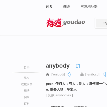
词典
翻译
有道精品课
中
有道 - 网易旗下搜索
anybody
目录
英
[ˈenibɒdi]
美
[ˈenibɑːdi]
释义
pron. 任何人；有人，别人；随便哪一个
权威词典
n. 重要人物；平常人
用法
[ 复数 anybodies ]
例句
百科