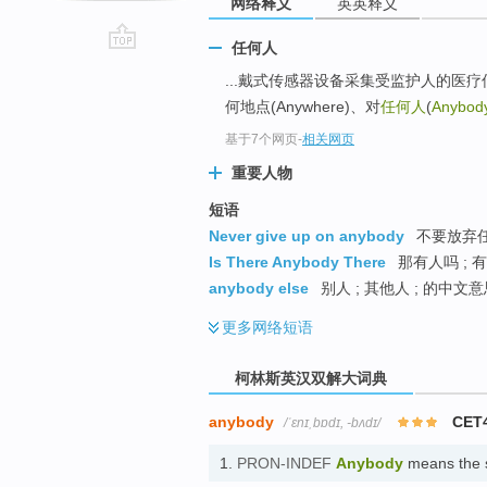
网络释义
英英释义
任何人
go
...戴式传感器设备采集受监护人的医疗
top
何地点(Anywhere)、对
任何人
(
Anybod
基于7个网页
-
相关网页
重要人物
短语
Never give up on anybody
不要放弃任
Is There Anybody There
那有人吗 ; 
anybody else
别人 ; 其他人 ; 的中文
更多
网络短语
柯林斯英汉双解大词典
anybody
CET
/ˈɛnɪˌbɒdɪ, -bʌdɪ/
1.
PRON-INDEF
Anybody
means the