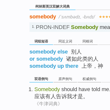
柯林斯英汉双解大词典
somebody
/ˈsʌmbədɪ, -bʌdɪ/
PRON-INDEF
Somebody
mean
1.
词组短语
同近义词
同根词
somebody else
别人
or somebody
诸如此类的人
somebody up there
上帝，神
双语例句
原声例句
权威例句
Somebody
should have
told
me
应该
有人
告诉
我
才是。
《牛津词典》