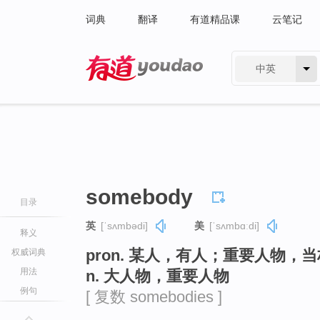
词典
翻译
有道精品课
云笔记
中英
有道 - 网易旗下搜索
somebody
目录
英
[ˈsʌmbədi]
美
[ˈsʌmbɑːdi]
释义
pron. 某人，有人；重要人物，
权威词典
用法
n. 大人物，重要人物
例句
[ 复数 somebodies ]