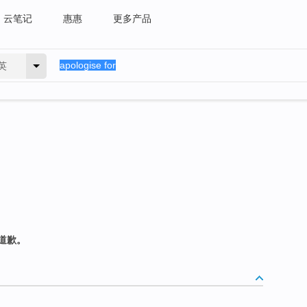
云笔记
惠惠
更多产品
英
道歉。