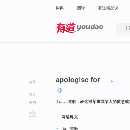
词典
翻译
有道精品课
中
有道 - 网易旗下搜索
apologise for
目录
释义
为……道歉：表达对某事或某人的歉意或
例句
网络释义
go
top
为…道歉