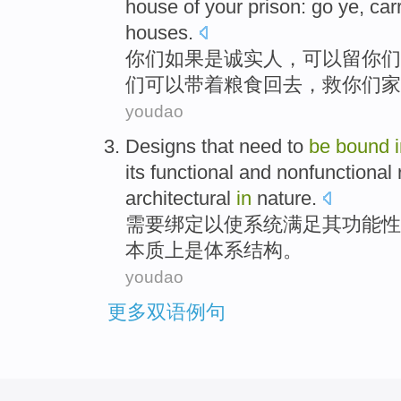
house
of
your
prison
:
go
ye,
car
houses
.
你们
如果
是
诚实
人
，可以留你们
们可以
带着
粮食
回去
，救你们
家
youdao
Designs
that
need to
be
bound
its
functional
and
nonfunctional
architectural
in
nature
.
需要
绑定
以使
系统
满足
其
功能性
本质
上
是
体系结构
。
youdao
更多双语例句