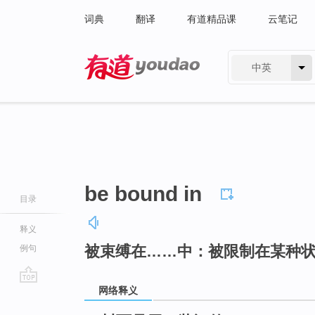
词典
翻译
有道精品课
云笔记
中英
有道 - 网易旗下搜索
be bound in
目录
释义
被束缚在……中：被限制在某种
例句
网络释义
go
top