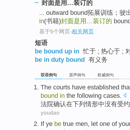
封面是用…装订的
... outward bound拓展训
in
(书籍)
封面是用…装订的
bound
基于5个网页
-
相关网页
短语
be bound up in
忙于 ; 热心于 ; 
be in duty bound
有义务
双语例句
原声例句
权威例句
The courts
have established th
bound
in
the following
cases
.
法院
确认
在
下列情形中
没有
受
约
youdao
If
ye
be
true
men
, let
one
of
you