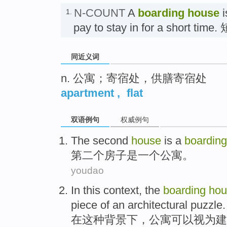
N-COUNT
A
boarding house
i
1.
pay to stay in for a short 
同近义词
n. 公寓；寄宿处，供膳寄宿处
apartment
,
flat
双语例句
权威例句
The second
house
is
a
boardin
第二
个
房子
是
一个
公寓
。
youdao
In
this
context
, the
boarding
hou
piece
of
an architectural
puzzle
.
在
这种
背景下
，
公寓
可以
视为
建