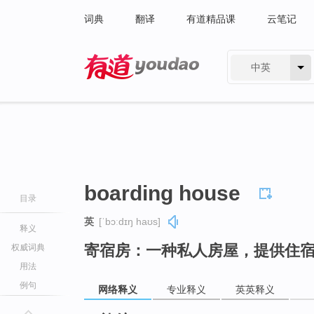
词典
翻译
有道精品课
云笔记
中英
有道 - 网易旗下搜索
boarding house
目录
英
[ˈbɔːdɪŋ haʊs]
释义
寄宿房：一种私人房屋，提供住
权威词典
用法
例句
网络释义
专业释义
英英释义