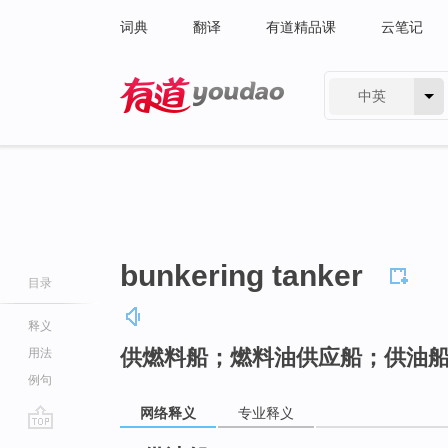
词典
翻译
有道精品课
云笔记
中英
有道 - 网易旗下搜索
bunkering tanker
目录
释义
供燃料船；燃料油供应船；供油
用法
例句
网络释义
专业释义
go