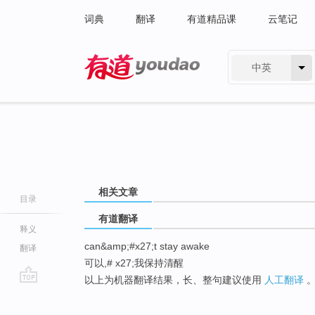
词典
翻译
有道精品课
云笔记
中英
有道 - 网易旗下搜索
相关文章
目录
有道翻译
释义
can&amp;#x27;t stay awake
翻译
可以,# x27;我保持清醒
以上为机器翻译结果，长、整句建议使用
人工翻译
go
top