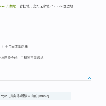
cioso
幻想地
，古怪地，变幻无常地 Comodo舒适地 ...
引子与回旋随想曲
与回旋专辑 ; 二胡等弓弦乐类
lively style (演奏得)活泼自由的
[music]