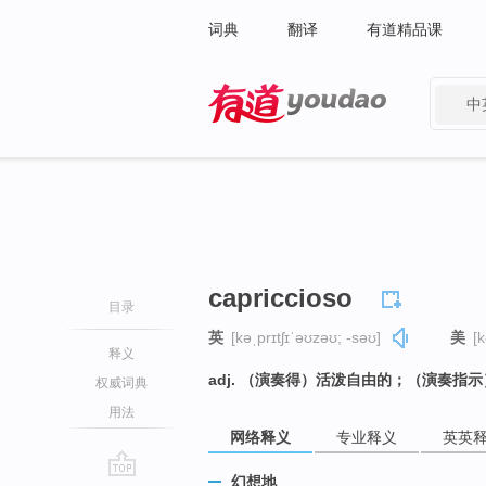
词典
翻译
有道精品课
中
有道 - 网易旗下搜索
capriccioso
目录
英
[kəˌprɪtʃɪˈəʊzəʊ; -səʊ]
美
[k
释义
adj. （演奏得）活泼自由的；（演奏指
权威词典
用法
网络释义
专业释义
英英
幻想地