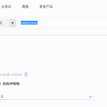
云笔记
惠惠
更多产品
英
əˌprɪtʃɪˈoʊsoʊ]
示）自由冲动地
释义