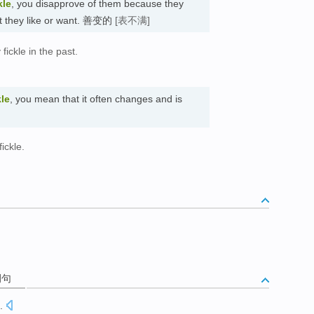
kle
, you disapprove of them because they
at they like or want. 善变的
[表不满]
ickle in the past.
。
kle
, you mean that it often changes and is
ickle.
例句
.