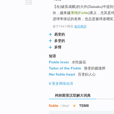
【在(破茧成蝶)的大作(Daisaku)
go
伙，越来越
薄情
(
Fickle
)寡义，尤其是
top
进球率保证的老将，也总是被球迷嘲笑
基于744个网页
-
相关网页
易变的
多变的
多情
短语
Fickle lover
水性扬花
Tailor of the Fickle
善变的裁缝师
Her fickle heart
百变妇人心
更多
网络短语
柯林斯英汉双解大词典
fickle
TEM8
/ˈfɪkəl/