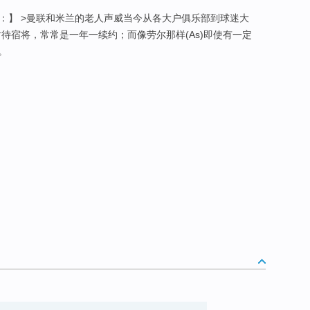
中提到：】 >曼联和米兰的老人声威当今从各大户俱乐部到球迷大
对待宿将，常常是一年一续约；而像劳尔那样(As)即使有一定
。