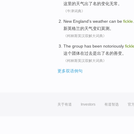
这里
的
天气
出了名
的变化无常。
《牛津词典》
New
England
's weather
can be
fickle
.
新
英格兰
的
天气
变幻
莫测。
《柯林斯英汉双解大词典》
The
group
has been notoriously
fickl
这个
团体
在
过去
是
出了名的善变。
《柯林斯英汉双解大词典》
更多双语例句
关于有道
Investors
有道智选
官