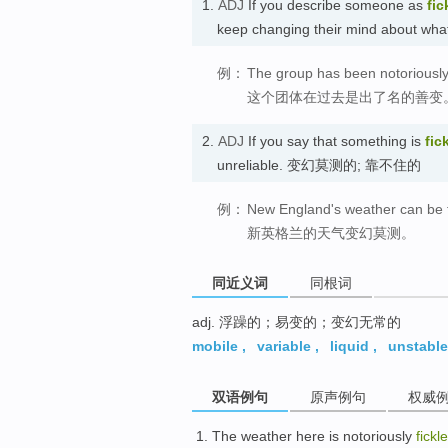
1.
ADJ
If you describe someone as
fic
keep changing their mind about wh
例：
The group has been notoriously f
这个团体在过去是出了名的善变
2.
ADJ
If you say that something is
fic
unreliable. 变幻莫测的; 靠不住的
例：
New England's weather can be f
新英格兰的天气变幻莫测。
同近义词
同根词
adj. 浮躁的；易变的；变幻无常的
mobile
,
variable
,
liquid
,
unstable
双语例句
原声例句
权威
The
weather
here
is
notoriously
fickle