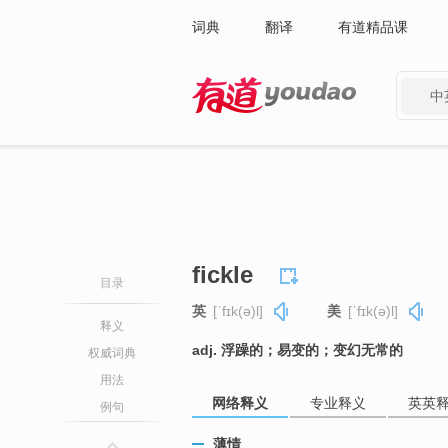
词典
翻译
有道精品课
中
有道 - 网易旗下搜索
fickle
目录
英
[ˈfɪk(ə)l]
美
[ˈfɪk(ə)l]
释义
adj. 浮躁的；易变的；变幻无常的
权威词典
用法
网络释义
专业释义
英英
例句
薄情