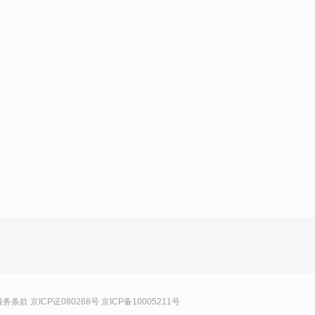
服务条款
京ICP证080268号
京ICP备10005211号