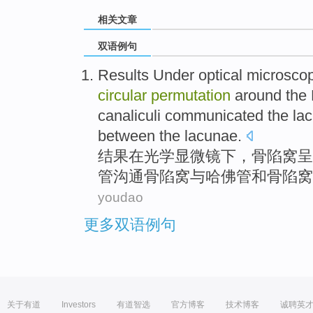
相关文章
双语例句
Results
Under
optical
microsco
circular
permutation
around
the 
canaliculi
communicated
the la
between
the
lacunae
.
结果
在
光学
显微镜下
，
骨
陷
窝
呈
管
沟通
骨陷窝
与
哈佛管
和
骨陷窝
youdao
更多双语例句
关于有道
Investors
有道智选
官方博客
技术博客
诚聘英