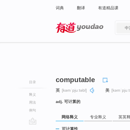
词典
翻译
有道精品课
中
有道 - 网易旗下搜索
computable
目录
英
[kəmˈpjuːtəbl]
美
[kəmˈpjuːt
释义
adj. 可计算的
用法
例句
网络释义
专业释义
英英
go
可计算性