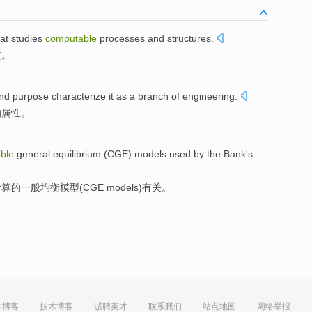
at
studies
computable
processes
and
structures
.
支
。
nd
purpose
characterize
it
as a branch
of
engineering
.
的
属性。
ble
general
equilibrium
(
CGE
)
models
used by
the
Bank
's
计算
的
一般
均衡
模型
(
CGE
models)有关。
方博客
技术博客
诚聘英才
联系我们
站点地图
网络举报