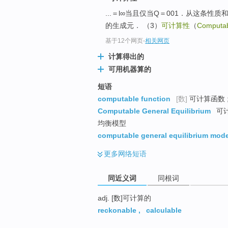
top
...＝l∞当且仅当Q＝001．从这条性
的生成元． （3）
可计算性
（
Computa
基于12个网页
-
相关网页
计算得出的
可用机器算的
短语
computable function
[数]
可计算函数 
Computable General Equilibrium
可计
均衡模型
computable general equilibrium mode
更多
网络短语
同近义词
同根词
adj. [数]可计算的
reckonable
,
calculable