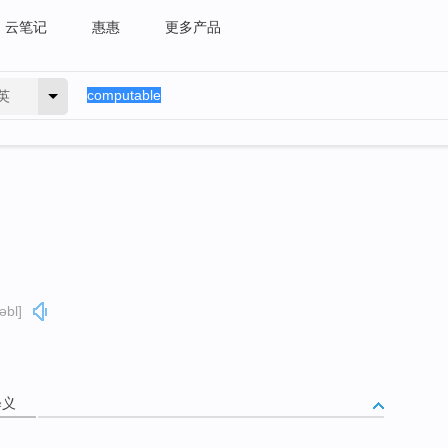
云笔记
惠惠
更多产品
英
əbl]
释义