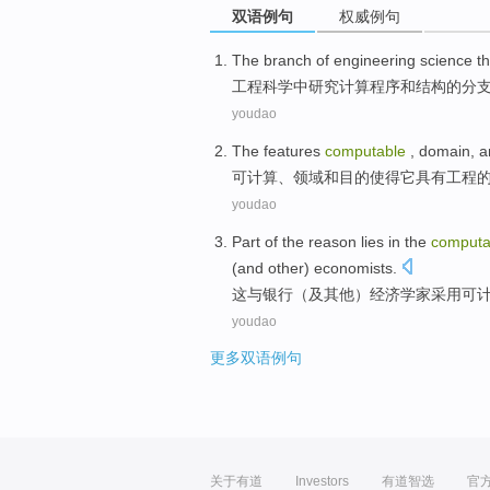
双语例句
权威例句
The
branch
of
engineering
science
th
工程
科学
中
研究
计算
程序
和
结构
的
分
youdao
The features
computable
,
domain
,
a
可
计算、
领域
和
目的
使得
它
具有工程
youdao
Part of
the
reason lies in the
computa
(
and
other
)
economists
.
这
与
银行
（
及
其他
）
经济学家
采用
可
youdao
更多双语例句
关于有道
Investors
有道智选
官