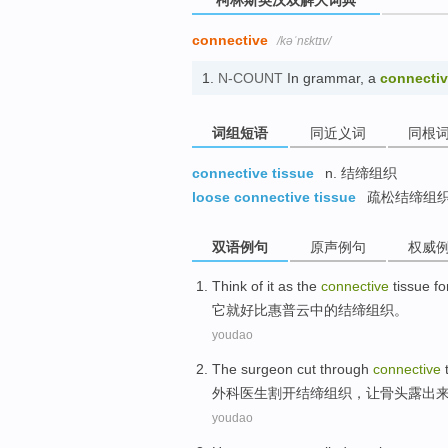
柯林斯英汉双解大词典
connective
/kəˈnɛktɪv/
1.
N-COUNT
In grammar, a
connecti
词组短语
同近义词
同根
connective tissue
n. 结缔组织
loose connective tissue
疏松结缔组
双语例句
原声例句
权威
Think of
it
as
the
connective
tissue
fo
它
就好比
惠普云中的
结缔组织
。
youdao
The surgeon
cut through
connective
t
外科
医生
割
开
结缔组织
，
让
骨头露出
youdao