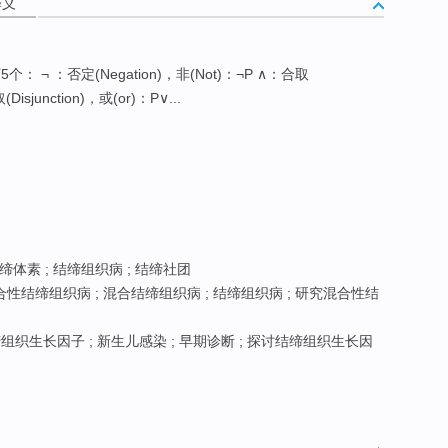
释义
下5个： ¬ ：否定(Negation)，非(Not)：¬P ∧：合取
Disjunction)，或(or)：P∨...
缔体素 ; 结缔组织病 ; 结缔社团
性结缔组织病 ; 混合结缔组织病 ; 结缔组织病 ; 研究混合性结
组织生长因子 ; 新生儿感染 ; 早期诊断 ; 探讨结缔组织生长因