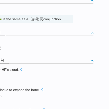
ve
is the same as a . 连词; 同conjunction
词
织
例句
r HP's cloud.
issue
to expose
the
bone
.
来。