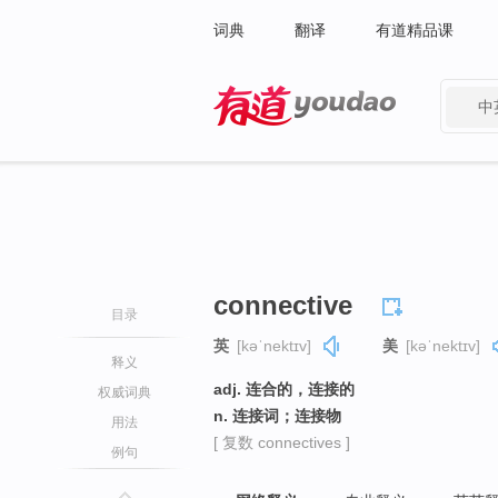
词典
翻译
有道精品课
中
有道 - 网易旗下搜索
connective
目录
英
[kəˈnektɪv]
美
[kəˈnektɪv]
释义
adj. 连合的，连接的
权威词典
n. 连接词；连接物
用法
[ 复数 connectives ]
例句