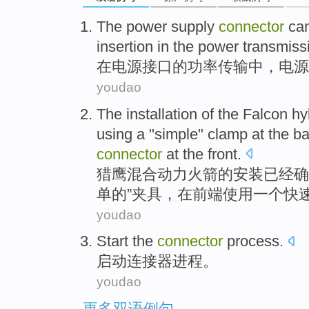
The
power
supply
connector
ca
insertion in
the
power
transmiss
在
电源
接口
的
功率
传输
中，电源
youdao
The
installation
of
the
Falcon
hy
using
a
"
simple
"
clamp
at
the
ba
connector
at
the front
.
猎鹰
混合动力
火箭
的
安装
已经
确
单
的
”
夹具
，在
前端
使用一个
快
youdao
Start the
connector
process
.
启动
连接器
进程
。
youdao
更多双语例句