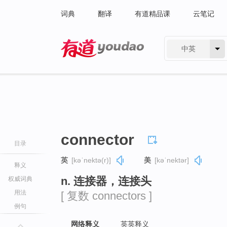
词典
翻译
有道精品课
云笔记
中英
有道 - 网易旗下搜索
connector
目录
英
[kəˈnektə(r)]
美
[kəˈnektər]
释义
n. 连接器，连接头
权威词典
用法
[ 复数 connectors ]
例句
网络释义
英英释义