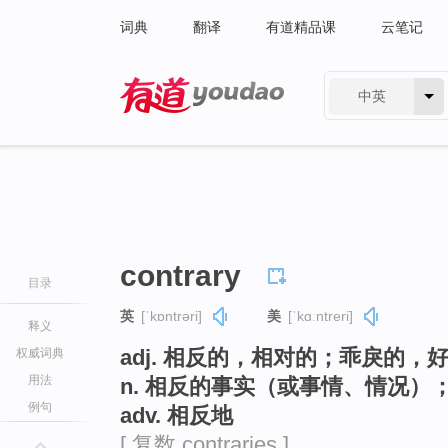
词典
翻译
有道精品课
云笔记
中英
有道 - 网易旗下搜索
contrary
目录
英
[ˈkɒntrəri]
美
[ˈkɑːntreri]
释义
adj. 相反的，相对的；乖戾的
权威词典
用法
n. 相反的事实（或事情、情况）
例句
adv. 相反地
[ 复数 contraries ]