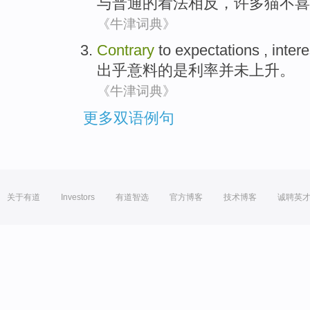
与普通的
看法
相反
，
许多
猫
不喜
《牛津词典》
Contrary
to
expectations
,
intere
出乎
意料的
是
利率
并未
上升
。
《牛津词典》
更多双语例句
关于有道
Investors
有道智选
官方博客
技术博客
诚聘英