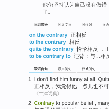
他仍坚持认为自己没有做错
了。
词组短语
同近义词
同根词
词语
on the contrary
正相反
to the contrary
相反
quite the contrary
恰恰相反 ，
to be contrary to
违背；与…相
双语例句
原声例句
权威例句
I
don't
find
him
funny
at all. Qui
正相反
，
我
觉得
他
一点儿也
不
可
《牛津词典》
Contrary
to popular
belief
,
man