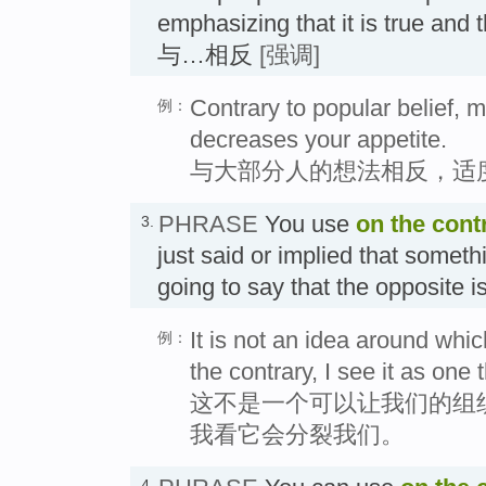
emphasizing that it is true and 
与…相反
[强调]
Contrary to popular belief, 
例：
decreases your appetite.
与大部分人的想法相反，适
PHRASE
You use
on the cont
3.
just said or implied that someth
going to say that the opposit
It is not an idea around whi
例：
the contrary, I see it as one t
这不是一个可以让我们的组
我看它会分裂我们。
4.