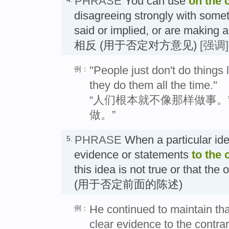
PHRASE
You can use
on the 
disagreeing strongly with somet
said or implied, or are making a
相反 (用于否定对方意见)
[强调]
"People just don't do things 
例：
they do them all the time."
“人们根本就不像那样做事。
做。”
PHRASE
When a particular ide
5.
evidence or statements
to the 
this idea is not true or that the
(用于否定前面的陈述)
He continued to maintain tha
例：
clear evidence to the contrar