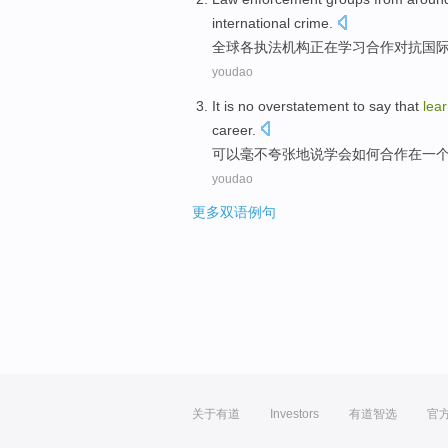
international
crime
.
全球
各
执法
机构
正在
学习
合作
对抗
国
youdao
It
is no overstatement
to
say that
lea
career
.
可以
毫不
夸张地
说
学会
如何
合作
在
一
youdao
更多双语例句
关于有道
Investors
有道智选
官