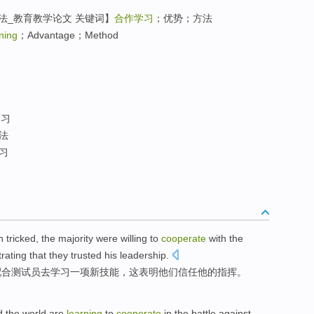
法_教育教学论文 关键词】
合作学习
；优势；方法
ning
；Advantage；Method
学习
法
习
n
tricked
, the
majority
were
willing to
cooperate
with
the
ating that
they
trusted
his
leadership
.
配合
测试
员去
学习
一项
新
技能
，这
表明
他们
信任
他的指挥。
 the world
are
learning
to
cooperate
in
the
battle against