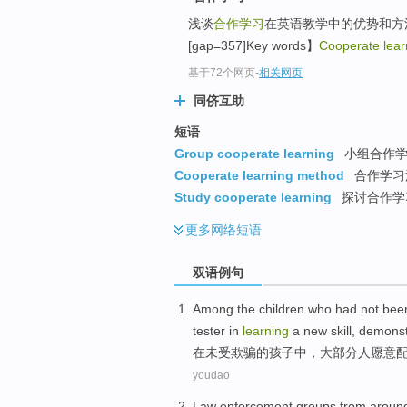
浅谈
合作学习
在英语教学中的优势和方
[gap=357]Key words】
Cooperate lear
基于72个网页
-
相关网页
同侪互助
短语
Group cooperate learning
小组合作
Cooperate learning method
合作学习
Study cooperate learning
探讨合作学
更多
网络短语
双语例句
Among
the
children
who had not bee
tester
in
learning
a
new
skill
,
demonstr
在
未
受欺骗
的
孩子
中，
大部分
人
愿意
youdao
Law enforcement
groups from
around