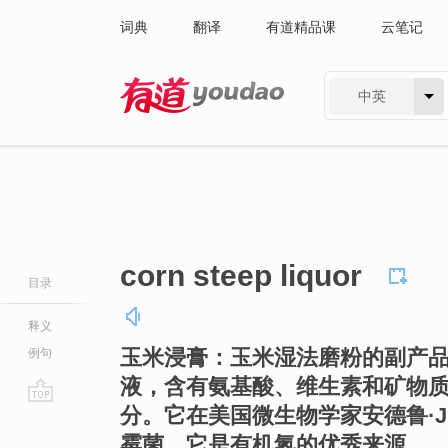
词典
翻译
有道精品课
云笔记
中英
有道 - 网易旗下搜索
corn steep liquor
目录
释义
玉米浸膏：玉米湿法磨粉的副产
例句
液，含有氨基酸、维生素和矿物
分。它在美国微生物学家安德鲁·
go
top
霉菌。它是有机氮的优秀来源。