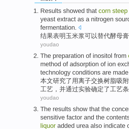
Results
showed that
corn
stee
yeast
extract
as
a
nitrogen
sour
fermentation
.
结果
表明
玉米
浆
可以
替代
酵母
膏
youdao
The
preparation
of inositol
from
method
of
adsorption
of
ion
exc
technology
conditions
are
mad
本文
研究
了
用
离子
交换
树脂
吸附
工艺
，
并
通过
实验确定
了
工艺
条
youdao
The results
show that
the
concen
sensitive factor
and
the content
liquor
added
urea
also indicate