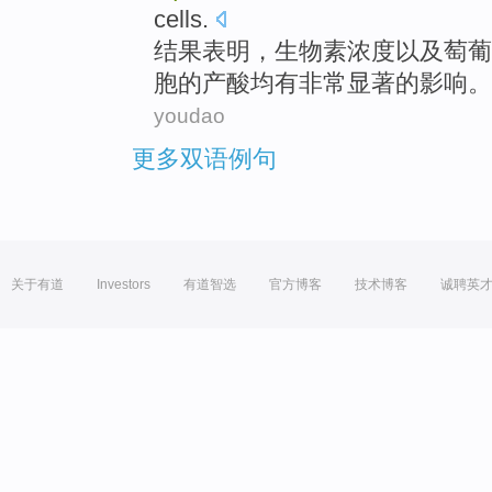
cells
.
结果
表明
，生物
素
浓度
以及
萄
葡
胞
的
产酸均
有
非常
显著
的
影响
。
youdao
更多双语例句
关于有道
Investors
有道智选
官方博客
技术博客
诚聘英