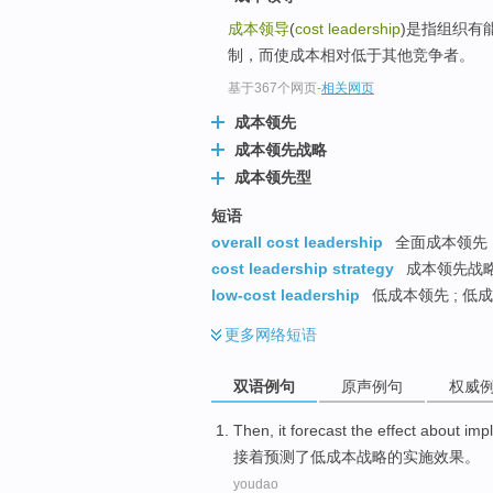
成本领导
(
cost leadership
)是指组织有
制，而使成本相对低于其他竞争者。
基于367个网页
-
相关网页
成本领先
成本领先战略
成本领先型
短语
overall cost leadership
全面成本领先 ;
cost leadership strategy
成本领先战略 
low-cost leadership
低成本领先 ; 低成
更多
网络短语
双语例句
原声例句
权威
Then
, it
forecast
the
effect
about imp
接着
预测
了
低成本
战略
的
实施
效果
。
youdao