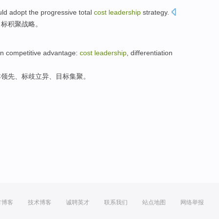
uld
adopt the
progressive
total
cost
leadership
strategy
.
目标积聚
战略
。
in
competitive
advantage
:
cost
leadership
,
differentiation
本
领先
、标
歧
立异、
目标集聚
。
方博客
技术博客
诚聘英才
联系我们
站点地图
网络举报