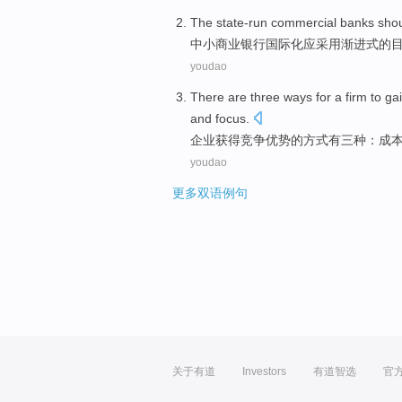
The state-run
commercial
banks
sho
中小
商业
银行
国际化
应
采用
渐进式
的
youdao
There are
three
ways
for a
firm
to ga
and
focus
.
企业
获得
竞争
优势
的
方式
有
三种
：
成
youdao
更多双语例句
关于有道
Investors
有道智选
官