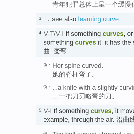
青年犯罪总体上呈一个缓慢
→ see also
learning curve
3.
V-T/V-I
If something
curves
, o
4.
something
curves
it, it has th
曲; 变弯
Her spine curved.
例：
她的脊柱弯了。
...a knife with a slightly curv
例：
…一把刀刃略弯的刀。
V-I
If something
curves
, it mov
5.
example, through the air. 
例：