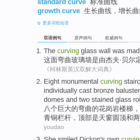
standard curve
标准曲线
growth curve
生长曲线，增长曲
更多
词组短语
双语例句
原声例句
权威例句
The
curving
glass wall
was
made
这
面弯曲
玻璃墙
是
由
杰夫·
贝尔
《柯林斯英汉双解大词典》
Eight
monumental
curving
stair
individually
cast
bronze
baluste
domes
and
two
stained
glass
ro
八个
巨大
的
弯曲
的
花岗岩
楼梯
，
青铜
栏杆
，顶部
是
天窗
圆顶
和
两
youdao
She
smiled
Dickon's own
curvin