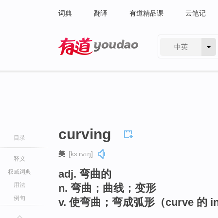
词典
翻译
有道精品课
云笔记
中英
有道 - 网易旗下搜索
curving
目录
美
[kɜːrvɪŋ]
释义
adj. 弯曲的
权威词典
用法
n. 弯曲；曲线；变形
例句
v. 使弯曲；弯成弧形（curve 的 i