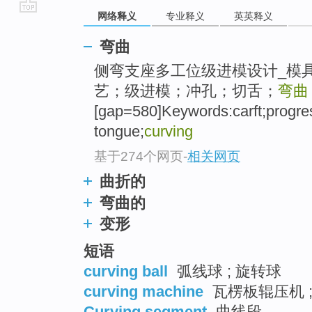
网络释义
专业释义
英英释义
go
top
弯曲
侧弯支座多工位级进模设计_模具
艺；级进模；冲孔；切舌；
弯曲
[gap=580]Keywords:carft;progres
tongue;
curving
基于274个网页
-
相关网页
曲折的
弯曲的
变形
短语
curving ball
弧线球 ; 旋转球
curving machine
瓦楞板辊压机 
Curving segment
曲线段