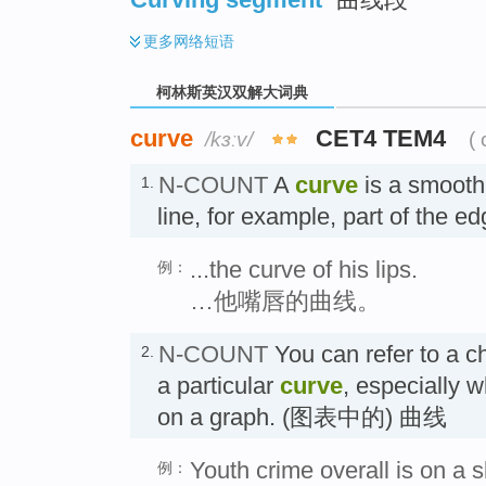
更多
网络短语
柯林斯英汉双解大词典
curve
CET4 TEM4
/kɜːv/
(
N-COUNT
A
curve
is a smooth
1.
line, for example, part of the e
...the curve of his lips.
例：
…他嘴唇的曲线。
N-COUNT
You can refer to a c
2.
a particular
curve
, especially w
on a graph. (图表中的) 曲线
Youth crime overall is on a
例：