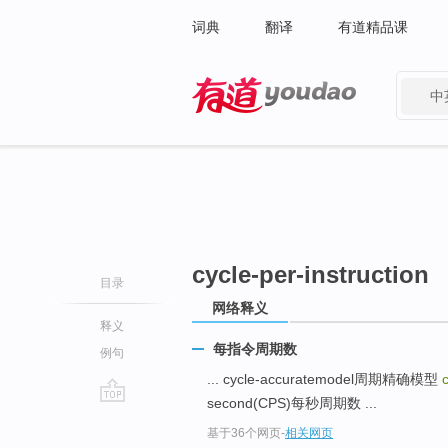
词典
翻译
有道精品课
中
有道 - 网易旗下搜索
cycle-per-instruction
目录
网络释义
释义
每指令周期数
例句
... cycle-accuratemodel周期精确模型
second(CPS)每秒周期数 ...
go
基于36个网页
-
相关网页
top