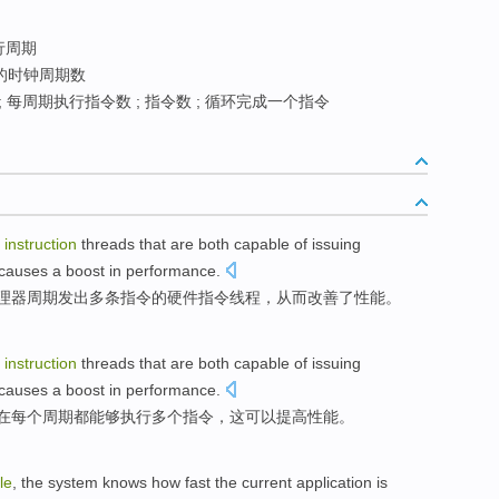
行周期
的时钟周期数
 每周期执行指令数 ; 指令数 ; 循环完成一个指令
instruction
threads
that
are
both
capable
of
issuing
causes a
boost
in
performance
.
理器
周期
发出
多条
指令
的
硬件
指令
线程
，
从而
改善
了性能。
instruction
threads
that
are both
capable
of
issuing
causes a
boost
in
performance
.
在
每个
周期
都
能够
执行
多个
指令
，
这
可以
提高
性能
。
le
, the
system
knows
how
fast
the current
application
is