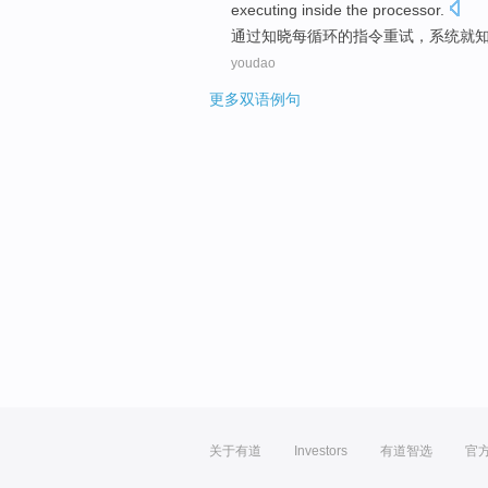
executing
inside
the
processor
.
通过
知晓
每
循环
的
指令
重试
，
系统
就
youdao
更多双语例句
关于有道
Investors
有道智选
官