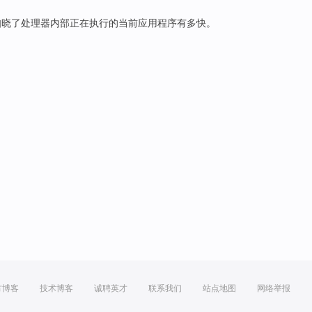
知晓
了
处理器
内部
正在
执行的
当前
应用程序
有多
快
。
方博客
技术博客
诚聘英才
联系我们
站点地图
网络举报