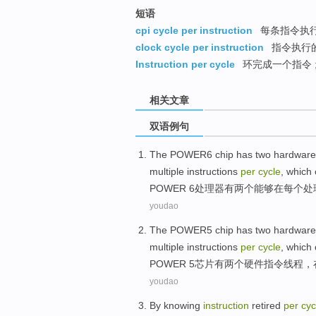
短语
cpi cycle per instruction
每条指令执
clock cycle per instruction
指令执行
Instruction per cycle
环完成一个指令 ;
相关文章
双语例句
The POWER6
chip
has
two
hardware
multiple
instructions
per
cycle
,
which
POWER
6处理器
有
两个
能够
在
每个
处
youdao
The
POWER5
chip
has
two
hardware
multiple
instructions
per
cycle
,
which
POWER 5
芯片
有
两个
硬件
指令
线程
，
youdao
By
knowing
instruction
retired
per
cyc