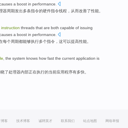
causes a
boost
in
performance
.
理器
周期
发出
多条
指令
的
硬件
指令
线程
，
从而
改善
了性能。
instruction
threads
that
are both
capable
of
issuing
causes a
boost
in
performance
.
在
每个
周期
都
能够
执行
多个
指令
，
这
可以
提高
性能
。
le
, the
system
knows
how
fast
the current
application
is
知晓
了
处理器
内部
正在
执行的
当前
应用程序
有多
快
。
方博客
技术博客
诚聘英才
联系我们
站点地图
网络举报