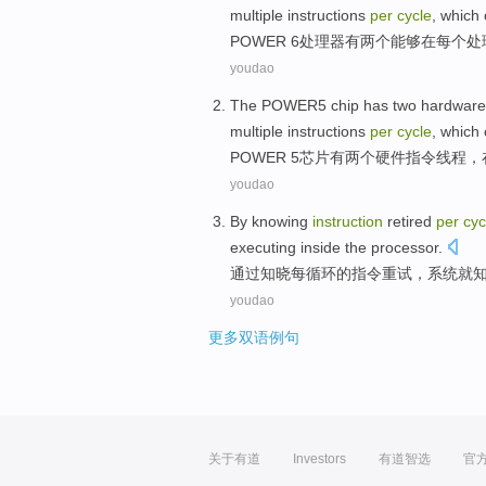
multiple
instructions
per
cycle
,
which
POWER
6处理器
有
两个
能够
在
每个
处
youdao
The
POWER5
chip
has
two
hardware
multiple
instructions
per
cycle
,
which
POWER 5
芯片
有
两个
硬件
指令
线程
，
youdao
By
knowing
instruction
retired
per
cyc
executing
inside
the
processor
.
通过
知晓
每
循环
的
指令
重试
，
系统
就
youdao
更多双语例句
关于有道
Investors
有道智选
官