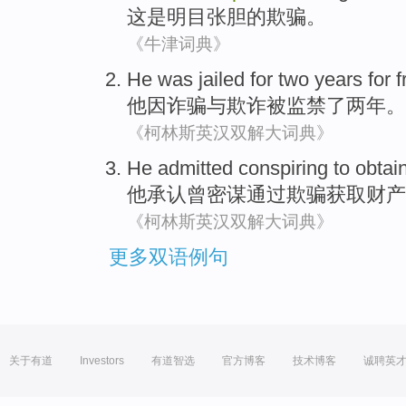
这
是
明目张胆
的
欺骗
。
《牛津词典》
He
was jailed
for
two
years
for
f
他因
诈骗
与
欺诈
被
监禁了
两
年
。
《柯林斯英汉双解大词典》
He
admitted
conspiring to
obtai
他
承认
曾
密谋
通过
欺骗
获取
财产
《柯林斯英汉双解大词典》
更多双语例句
关于有道
Investors
有道智选
官方博客
技术博客
诚聘英