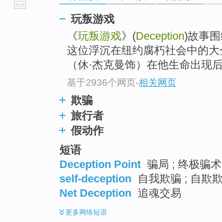
go
玩叛游戏
top
《
玩叛游戏
》(
Deception
)故事
这位浮沉在纽约腐朽社会中的大
（休·杰克曼饰）在他生命出现后，
基于2936个网页
-
相关网页
欺骗
旅行者
假动作
短语
Deception Point
骗局 ; 终极骗术
self-deception
自我欺骗 ; 自欺欺人
Net Deception
追魂交易
更多
网络短语