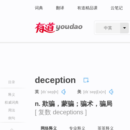
词典
翻译
有道精品课
云笔记
中英
有道 - 网易旗下搜索
deception
目录
英
[dɪˈsepʃn]
美
[dɪˈsepʃ(ə)n]
释义
n. 欺骗，蒙骗；骗术，骗局
权威词典
用法
[ 复数 deceptions ]
例句
网络释义
专业释义
英英释义