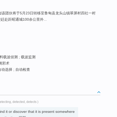
知该团伙将于5月23日转移至鲁甸县龙头山镇翠屏村四社一村
赴距昭通城100余公里外...
资料载波侦测 ; 载波监测
侦测邪术
自动选择 ; 自动检查
detecting, detected, detects )
d it or discover that it is present somewhere