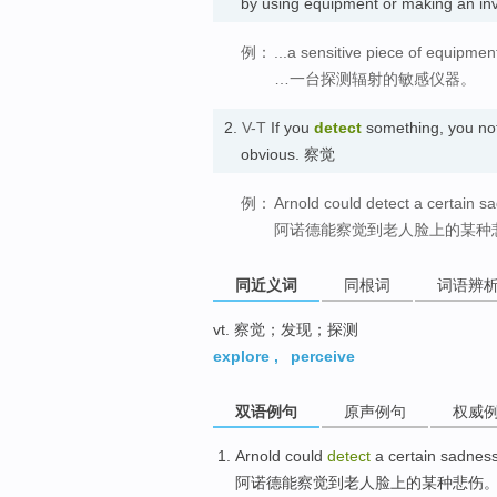
by using equipment or making an in
例：
...a sensitive piece of equipmen
…一台探测辐射的敏感仪器。
2.
V-T
If you
detect
something, you noti
obvious. 察觉
例：
Arnold could detect a certain s
阿诺德能察觉到老人脸上的某种
同近义词
同根词
词语辨
vt. 察觉；发现；探测
explore
,
perceive
双语例句
原声例句
权威
Arnold
could
detect
a certain
sadnes
阿诺德
能
察觉到
老人
脸上
的
某种
悲伤