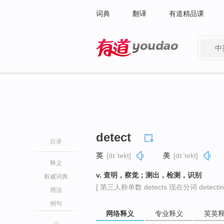
词典
翻译
有道精品课
中
有道 - 网易旗下搜索
detect
目录
英
[dɪˈtekt]
美
[dɪˈtekt]
释义
v. 查明，察觉；测出，检测，识别
权威词典
[ 第三人称单数 detects 现在分词 detectin
用法
例句
网络释义
专业释义
英英