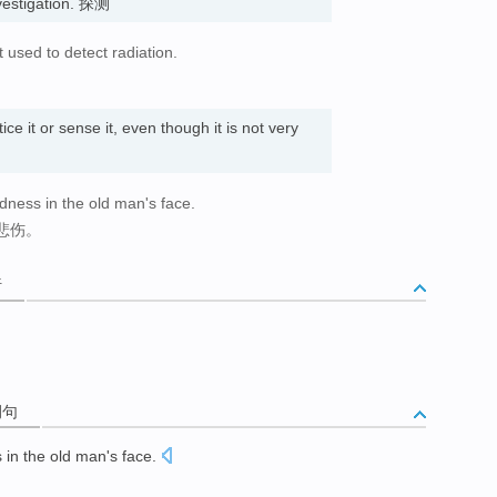
vestigation. 探测
t used to detect radiation.
ce it or sense it, even though it is not very
adness in the old man's face.
悲伤。
析
例句
s
in
the
old man
's face
.
。