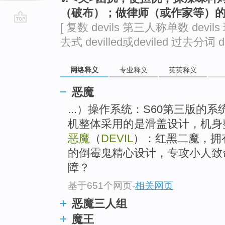
（破布）；做律师（或作家等）
[ 复数 devils 第三人称单数 devils 
go
去式 devilled或deviled 过去分词 dev
top
网络释义
专业释义
英英释义
恶魔
...）操作系统：S60第三版的
机整体采用的是滑盖设计，机身
恶魔
（
DEVIL
）：红黑二魔，拥
的倒霉鬼精心设计，专攻小人致
障？
基于651个网页
-
相关网页
恶魔三人组
魔王