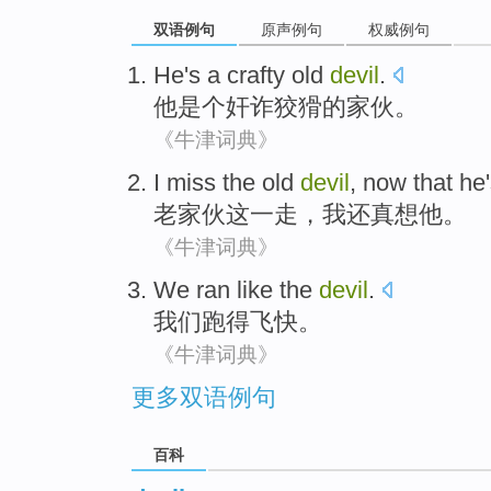
双语例句
原声例句
权威例句
He
's a crafty
old
devil
.
他
是个
奸诈狡猾的家伙。
《牛津词典》
I
miss
the old
devil
, now that
he
老
家伙
这
一走
，
我
还
真想
他
。
《牛津词典》
We
ran
like the
devil
.
我们
跑得
飞快
。
《牛津词典》
更多双语例句
百科