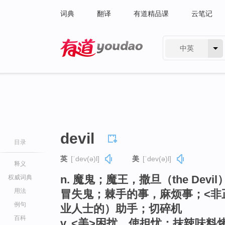
词典
翻译
有道精品课
云笔记
中英
有道 - 网易旗下搜索
devil
目录
英
[ˈdev(ə)l]
美
[ˈdev(ə)l]
释义
n. 魔鬼；魔王，撒旦（the De
权威词典
用法
冒失鬼；棘手的事，麻烦事；<非
例句
业人士的）助手；切碎机
百科
v. <美>困扰，使担忧；抹辣味