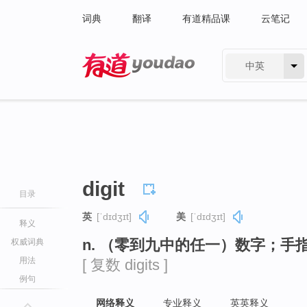
词典
翻译
有道精品课
云笔记
中英
有道 - 网易旗下搜索
digit
目录
英
[ˈdɪdʒɪt]
美
[ˈdɪdʒɪt]
释义
n. （零到九中的任一）数字；手
权威词典
用法
[ 复数 digits ]
例句
网络释义
专业释义
英英释义