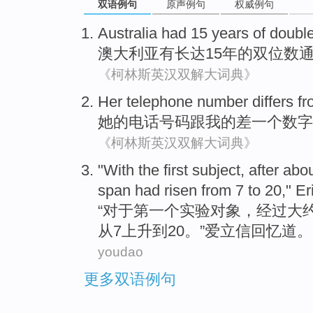
双语例句
原声例句
权威例句
Australia
had
15
years
of
double
澳大利亚
有
长达15
年
的
双位数
《柯林斯英汉双解大词典》
Her
telephone
number differs
fr
她
的
电话
号码
跟
我的
差一个数字
《柯林斯英汉双解大词典》
"
With
the first
subject
,
after
abo
span had
risen
from
7
to
20,"
Er
“
对于
第一
个
实验对象
，
经过
大
从
7
上升
到
20。”
爱立信
回忆道
。
youdao
更多双语例句