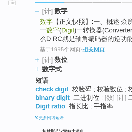
go
数字
[计]
top
数字
【正文快照】:一、概述 众所周知
一
数字
(
Digit
)一转换器(Conver
么D RC就是轴角编码器的逆功能实
基于1995个网页
-
相关网页
数位
[计]
数字式
短语
check digit
校验码 ; 校验数位 ; 
binary digit
二进制位 ;
[数]
[计]
二
Digit ratio
指长比 ; 手指率
更多
网络短语
柯林斯英汉双解大词典