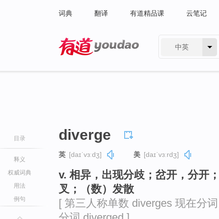
词典
翻译
有道精品课
云笔记
中英
有道 - 网易旗下搜索
diverge
目录
英
[daɪˈvɜːdʒ]
美
[daɪˈvɜːrdʒ]
释义
v. 相异，出现分歧；岔开，分开
权威词典
用法
叉；（数）发散
例句
[ 第三人称单数 diverges 现在分词 d
分词 diverged ]