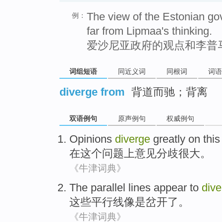
The view of the Estonian go
例：
far from Lipmaa's thinking.
爱沙尼亚政府的观点和李普
词组短语
同近义词
同根词
词语
diverge from
背道而驰；背离
双语例句
原声例句
权威例句
Opinions
diverge
greatly
on
this
在
这个
问题
上
意见
分歧
很大
。
《牛津词典》
The
parallel lines
appear
to
dive
这些
平行线
像是
岔开
了。
《牛津词典》