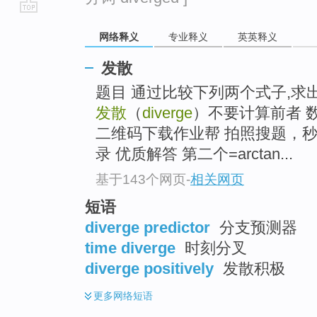
go
网络释义
专业释义
英英释义
top
发散
题目 通过比较下列两个式子,求出前
发散
（
diverge
）不要计算前者 数学厚
二维码下载作业帮 拍照搜题，
录 优质解答 第二个=arctan...
基于143个网页
-
相关网页
短语
diverge predictor
分支预测器
time diverge
时刻分叉
diverge positively
发散积极
更多
网络短语