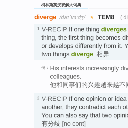
柯林斯英汉双解大词典
diverge
TEM8
/daɪˈvɜːdʒ/
( d
V-RECIP
If one thing
diverges
1.
thing, the first thing becomes d
or develops differently from it.
two things
diverge
. 相异
His interests increasingly di
例：
colleagues.
他和同事们的兴趣越来越不
V-RECIP
If one opinion or ide
2.
another, they contradict each oth
You can also say that two opin
有分歧
[no cont]