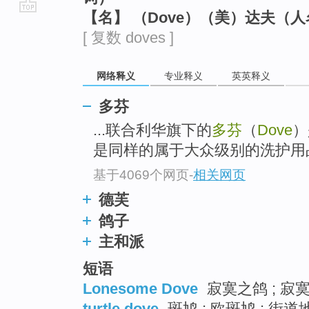
【名】 （Dove）（美）达夫（
go
[ 复数 doves ]
top
网络释义
专业释义
英英释义
多芬
...联合利华旗下的
多芬
（
Dove
）
是同样的属于大众级别的洗护用
基于4069个网页
-
相关网页
德芙
鸽子
主和派
短语
Lonesome Dove
寂寞之鸽 ; 寂
turtle dove
斑鸠 ; 欧斑鸠 ; 街道