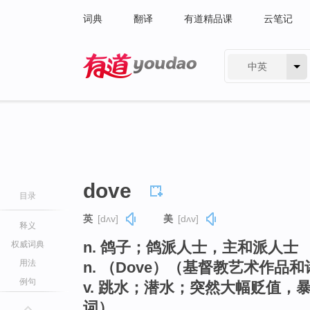
词典
翻译
有道精品课
云笔记
中英
有道 - 网易旗下搜索
dove
目录
英
[dʌv]
美
[dʌv]
释义
n. 鸽子；鸽派人士，主和派人士
权威词典
用法
n. （Dove）（基督教艺术作品
例句
v. 跳水；潜水；突然大幅贬值，暴
词）