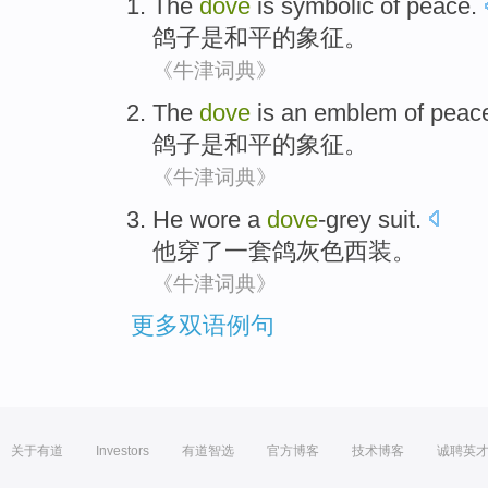
The
dove
is
symbolic
of
peace
.
鸽子
是
和平
的
象征
。
《牛津词典》
The
dove
is
an
emblem
of
peac
鸽子
是
和平
的
象征
。
《牛津词典》
He
wore
a
dove
-grey
suit
.
他
穿
了一
套鸽灰色
西装
。
《牛津词典》
更多双语例句
关于有道
Investors
有道智选
官方博客
技术博客
诚聘英