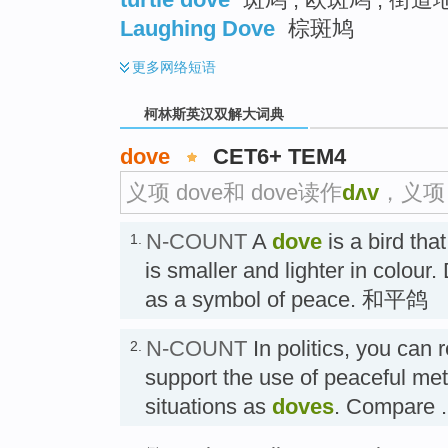
Laughing Dove
棕斑鸠
更多
网络短语
柯林斯英汉双解大词典
dove
CET6+ TEM4
义项 dove和 dove读作
dʌv
，义项 
N-COUNT
A
dove
is a bird tha
1.
is smaller and lighter in colour
as a symbol of peace. 和平鸽
N-COUNT
In politics, you can 
2.
support the use of peaceful meth
situations as
doves
. Compar