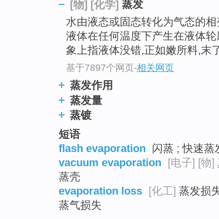
蒸发
[物]
[化学]
top
水由液态或固态转化为气态的相
液体在任何温度下产生在液体轮
象上指液体没错,正如嫩所料,末
基于7897个网页
-
相关网页
蒸发作用
蒸发量
蒸镀
短语
flash evaporation
闪蒸 ; 快速蒸
vacuum evaporation
[电子]
[物]
蒸壳
evaporation loss
[化工]
蒸发损失 
蒸气损失