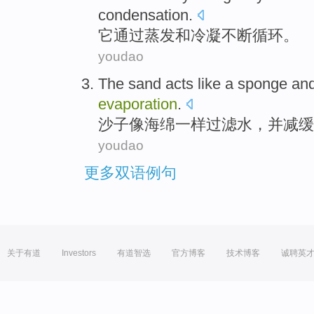
condensation
.
它
通过
蒸发
和
冷凝
不断
循环
。
youdao
The sand acts
like
a
sponge
an
evaporation
.
沙子
像
海绵一样
过滤
水
，
并
减缓
youdao
更多双语例句
关于有道
Investors
有道智选
官方博客
技术博客
诚聘英