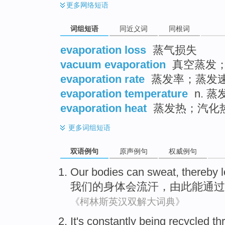
更多
网络短语
词组短语
同近义词
同根词
evaporation loss
蒸气损失
vacuum evaporation
真空蒸发
evaporation rate
蒸发率；蒸发
evaporation temperature
n. 
evaporation heat
蒸发热；汽化
更多
词组短语
双语例句
原声例句
权威例句
Our
bodies
can
sweat
,
thereby
l
我们
的
身体
会
流汗
，
由此能
通过
《柯林斯英汉双解大词典》
It
's constantly being
recycled
th