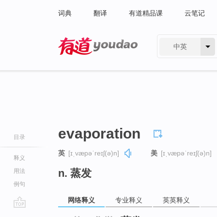
词典
翻译
有道精品课
云笔记
中英
有道 - 网易旗下搜索
evaporation
目录
英
[ɪˌvæpəˈreɪʃ(ə)n]
美
[ɪˌvæpəˈreɪʃ(ə)n]
释义
n. 蒸发
用法
例句
网络释义
专业释义
英英释义
go