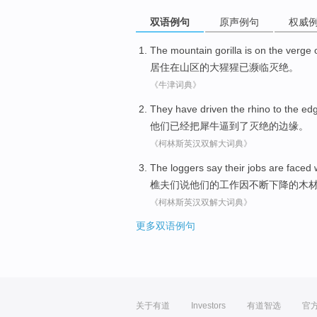
双语例句
原声例句
权威
The
mountain
gorilla
is on
the
verge
居住
在
山区
的
大猩猩
已濒临
灭绝
。
《牛津词典》
They
have
driven the
rhino
to the
ed
他们
已经
把
犀牛逼
到了灭绝
的
边缘
。
《柯林斯英汉双解大词典》
The loggers
say
their
jobs
are faced 
樵夫
们
说
他们
的
工作
因
不断
下降
的
木
《柯林斯英汉双解大词典》
更多双语例句
关于有道
Investors
有道智选
官