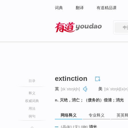
词典
翻译
有道精品课
中
有道 - 网易旗下搜索
extinction
目录
英
[ɪkˈstɪŋkʃn]
美
[ɪkˈstɪŋkʃ(ə)n
释义
n. 灭绝，消亡；（债务的）偿清；消光
权威词典
用法
网络释义
专业释义
英英
例句
消光
[晶体]
[天]
[物]