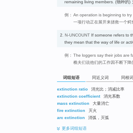
remaining living members. (物种的
例：
An operation is beginning to try
一项行动正在展开来拯救一个鳄
2.
N-UNCOUNT
If someone refers to 
they mean that the way of life or
例：
The loggers say their jobs are f
樵夫们说他们的工作因不断下降
词组短语
同近义词
同根
extinction ratio
消光比；消减比率
extinction coefficient
消光系数
mass extinction
大量消亡
fire extinction
灭火
arc extinction
消弧，灭弧
更多
词组短语