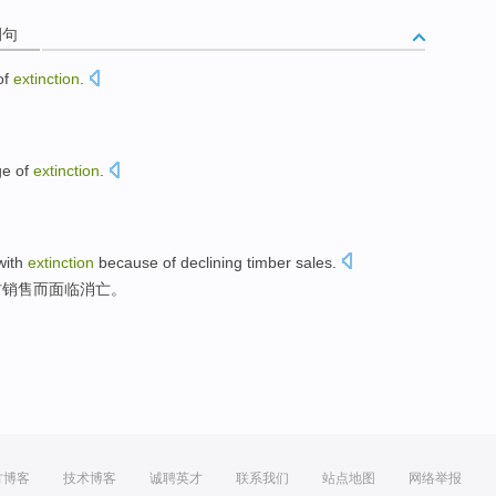
例句
of
extinction
.
ge
of
extinction
.
with
extinction
because of
declining
timber
sales
.
材
销售
而
面临
消亡
。
方博客
技术博客
诚聘英才
联系我们
站点地图
网络举报