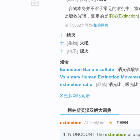
...合物本身并不溶于常见的溶剂中，
go
是吸收光谱，测定的是
消光
(
Extinction
top
基于5602个网页
-
相关网页
绝灭
灭绝
[生物]
熄火
[电子]
短语
Extinction Barium sulfate
消光硫酸钡 
Voluntary Human Extinction Moveme
extinction ratio
[晶体]
消光比 ; 吸光比 
更多
网络短语
柯林斯英汉双解大词典
extinction
TEM4
/ɪkˈstɪŋkʃən/
1.
N-UNCOUNT
The
extinction
of a sp