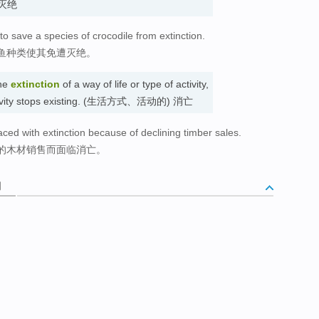
) 灭绝
 to save a species of crocodile from extinction.
鱼种类使其免遭灭绝。
the
extinction
of a way of life or type of activity,
 activity stops existing. (生活方式、活动的) 消亡
aced with extinction because of declining timber sales.
的木材销售而面临消亡。
词