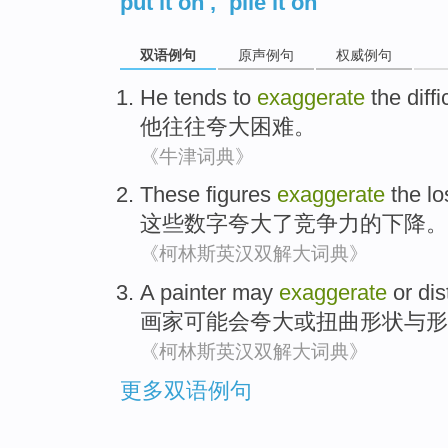
put it on
,
pile it on
双语例句
原声例句
权威例句
He
tends to
exaggerate
the
diffi
他
往往
夸大
困难
。
《牛津词典》
These
figures
exaggerate
the
lo
这些
数字
夸大
了
竞争力
的
下降
。
《柯林斯英汉双解大词典》
A painter
may
exaggerate
or
dis
画家
可能会
夸大
或
扭曲
形状
与
形
《柯林斯英汉双解大词典》
更多双语例句