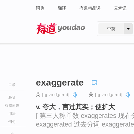
词典
翻译
有道精品课
云笔记
中英
有道 - 网易旗下搜索
exaggerate
目录
英
[ɪɡˈzædʒəreɪt]
美
[ɪɡˈzædʒəreɪt]
释义
v. 夸大，言过其实；使扩大
权威词典
用法
[ 第三人称单数 exaggerates 现在分
例句
exaggerated 过去分词 exaggerate