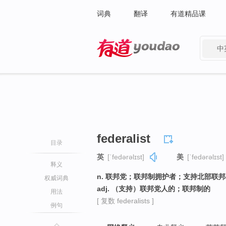
词典
翻译
有道精品课
中
有道 - 网易旗下搜索
federalist
目录
英
[ˈfedərəlɪst]
美
[ˈfedərəlɪst]
释义
n. 联邦党；联邦制拥护者；支持北部联
权威词典
adj. （支持）联邦党人的；联邦制的
用法
[ 复数 federalists ]
例句