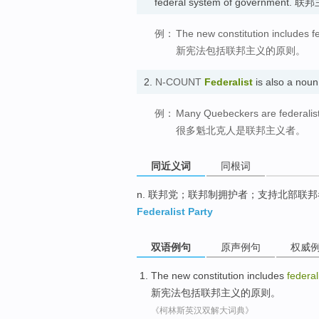
federal system of government. 
例：
The new constitution includes fe
新宪法包括联邦主义的原则。
2.
N-COUNT
Federalist
is also a n
例：
Many Quebeckers are federalist
很多魁北克人是联邦主义者。
同近义词
同根词
n. 联邦党；联邦制拥护者；支持北部联邦
Federalist Party
双语例句
原声例句
权威
The
new
constitution
includes
federal
新
宪法
包括
联邦
主义的
原则
。
《柯林斯英汉双解大词典》